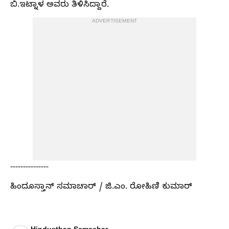
ಬಿ.ಇಟ್ನಾಳ ಅವರು ತಿಳಿಸಿದ್ದಾರೆ.
ADVERTISEMENT
---------------
ಹಿಂದೂಸ್ತಾನ್ ಸಮಾಚಾರ್ / ಜಿ.ಎಂ. ರೋಹಿಣಿ ಕುಮಾರ್