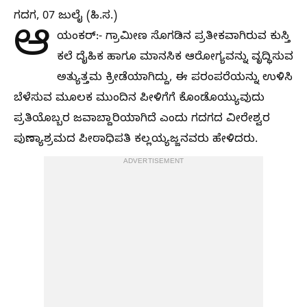
ಗದಗ, 07 ಜುಲೈ (ಹಿ.ಸ.)
ಆ
ಯಂಕರ್:- ಗ್ರಾಮೀಣ ಸೊಗಡಿನ ಪ್ರತೀಕವಾಗಿರುವ ಕುಸ್ತಿ
ಕಲೆ ದೈಹಿಕ ಹಾಗೂ ಮಾನಸಿಕ ಆರೋಗ್ಯವನ್ನು ವೃದ್ಧಿಸುವ
ಅತ್ಯುತ್ತಮ ಕ್ರೀಡೆಯಾಗಿದ್ದು, ಈ ಪರಂಪರೆಯನ್ನು ಉಳಿಸಿ
ಬೆಳೆಸುವ ಮೂಲಕ ಮುಂದಿನ ಪೀಳಿಗೆಗೆ ಕೊಂಡೊಯ್ಯುವುದು
ಪ್ರತಿಯೊಬ್ಬರ ಜವಾಬ್ದಾರಿಯಾಗಿದೆ ಎಂದು ಗದಗದ ವೀರೇಶ್ವರ
ಪುಣ್ಯಾಶ್ರಮದ ಪೀಠಾಧಿಪತಿ ಕಲ್ಲಯ್ಯಜ್ಜನವರು ಹೇಳಿದರು.
ADVERTISEMENT