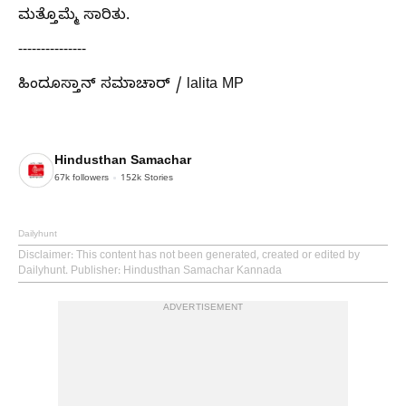
ಮತ್ತೊಮ್ಮೆ ಸಾರಿತು.
---------------
ಹಿಂದೂಸ್ತಾನ್ ಸಮಾಚಾರ್ / lalita MP
Hindusthan Samachar
67k
followers
152k
Stories
Dailyhunt
Disclaimer
: This content has not been generated, created or edited by
Dailyhunt. Publisher: Hindusthan Samachar Kannada
ADVERTISEMENT