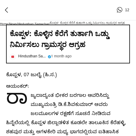
12
ಕೊಪ್ಪಳ: ಕೊಳ್ಳಿನ ಕೆರೆಗೆ ತುರ್ತಾಗಿ ಒಡ್ಡು ನಿರ್ಮಿಸಲು ಗ್ರಾಮಸ್ಥರ ಆಗ್ರಹ
Home
/
News
/
Hindusthan Samachar
/
ಕೊಪ್ಪಳ: ಕೊಳ್ಳಿನ ಕೆರೆಗೆ ತುರ್ತಾಗಿ ಒಡ್ಡು
ನಿರ್ಮಿಸಲು ಗ್ರಾಮಸ್ಥರ ಆಗ್ರಹ
Hindusthan Samachar
1 month ago
ಕೊಪ್ಪಳ, 07 ಜುಲೈ (ಹಿ.ಸ.)
ಆಯಂಕರ್:
ರಾ
ಜ್ಯದಾದ್ಯಂತ ಭೀಕರ ಬರಗಾಲ ಆವರಿಸಿದ್ದು
ಮುಖ್ಯಮಂತ್ರಿ ಡಿ.ಕೆ.ಶಿವಕುಮಾರ್ ಅವರು
ಜಲಮೂಲಗಳ ರಕ್ಷಣೆಗೆ ಸೂಚನೆ ನೀಡಿರುವ
ಹಿನ್ನೆಲೆಯಲ್ಲಿ ಕೊಪ್ಪಳ ಜಿಲ್ಲಾಡಳಿತ ಕೂಡಲೇ ತಾಲೂಕಿನ ಕೆರೆಹಳ್ಳಿ,
ಶಹಪುರ ಮತ್ತು ಅಗಳಕೇರಿ ಮಧ್ಯ ಭಾಗದಲ್ಲಿರುವ ಐತಿಹಾಸಿಕ