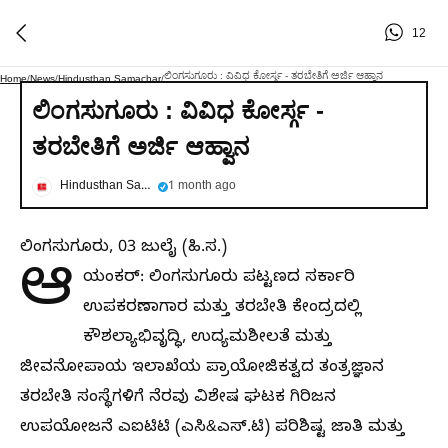
12
ಲಿಂಗಸುಗೂರು : ವಿವಿಧ ಕೋರ್ಸ್ಗ - ತರಬೇತಿಗೆ ಅರ್ಜಿ ಆಹ್ವಾನ
Home
/
News
/
Hindusthan Samachar
/
ಲಿಂಗಸುಗೂರು : ವಿವಿಧ ಕೋರ್ಸ್ಗ -
ತರಬೇತಿಗೆ ಅರ್ಜಿ ಆಹ್ವಾನ
Hindusthan Samachar
1 month ago
ಲಿಂಗಸುಗೂರು, 03 ಜುಲೈ (ಹಿ.ಸ.)
ಆ
ಯಂಕರ್: ಲಿಂಗಸುಗೂರು ಪಟ್ಟಣದ ಸರ್ಕಾರಿ
ಉಪಕರಣಾಗಾರ ಮತ್ತು ತರಬೇತಿ ಕೇಂದ್ರದಲ್ಲಿ
ಕೌಶಲ್ಯಾಭಿವೃದ್ಧಿ, ಉದ್ಯಮಶೀಲತೆ ಮತ್ತು
ಜೀವನೋಪಾಯ ಇಲಾಖೆಯ ಪ್ರಾಯೋಜಿಕತ್ವದ ತಂತ್ರಜ್ಞಾನ
ತರಬೇತಿ ಸಂಸ್ಥೆಗಳಿಗೆ ನೆರವು ವಿಶೇಷ ಘಟಕ ಗಿರಿಜನ
ಉಪಯೋಜನೆ ಎಐಟಿಟಿ (ಎಸಿ&ಎಸ್.ಟಿ) ಪರಿಶಿಷ್ಟ ಜಾತಿ ಮತ್ತು