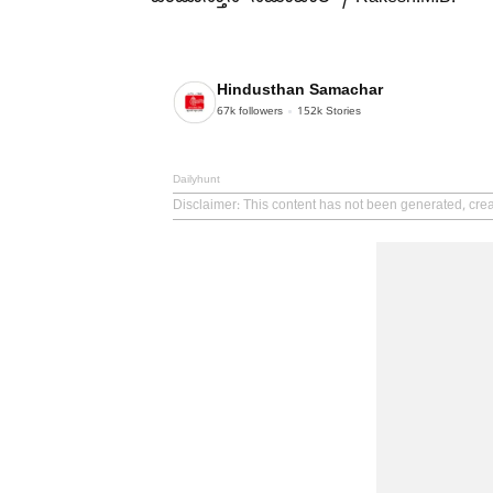
ಹಿಂದೂಸ್ತಾನ್ ಸಮಾಚಾರ್ / Rakesh.M.B.
Hindusthan Samachar
67k
followers
152k
Stories
Dailyhunt
Disclaimer
: This content has not been generated, cr