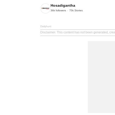
Hosadigantha
36k
followers
75k
Stories
Dailyhunt
Disclaimer
: This content has not been generated, cre