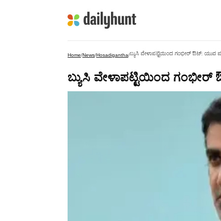
ಬ್ಯುಸಿ ವೇಳಾಪಟ್ಟಿಯಿಂದ ಗಂಭೀರ್ ಔಟ್: ಯುವ ಪಡೆ
Home
/
News
/
Hosadigantha
/
ಬ್ಯುಸಿ ವೇಳಾಪಟ್ಟಿಯಿಂದ ಗಂಭೀರ್ ಔ