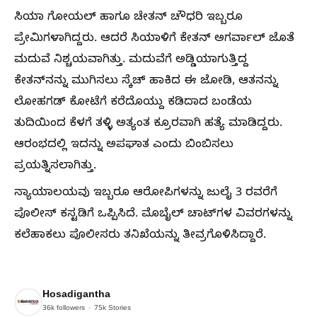
ಸಿಯಾ ಗೋಯಲ್ ಹಾಗೂ ಚೇತನ್ ಚೌಧರಿ ಇಬ್ಬರೂ
ಪ್ರೇಮಿಗಳಾಗಿದ್ದರು. ಆದರೆ ಸಿಯಾಳಿಗೆ ಕೇತನ್ ಅಗರ್ವಾಲ್ ಜೊತೆ
ಮದುವೆ ನಿಶ್ಚಯವಾಗಿತ್ತು. ಮದುವೆಗೆ ಅಡ್ಡಿಯಾಗುತ್ತಿದ್ದ
ಕೇತನ್‌ನನ್ನು ಮುಗಿಸಲು ಸ್ಕೆಚ್ ಹಾಕಿದ ಈ ಜೋಡಿ, ಆತನನ್ನು
ಲೋಹಗಡ್ ಕೋಟೆಗೆ ಕರೆದೊಯ್ದು ಕಡಿದಾದ ಬಂಡೆಯ
ತುದಿಯಿಂದ ಕೆಳಗೆ ತಳ್ಳಿ ಅತ್ಯಂತ ಕ್ರೂರವಾಗಿ ಹತ್ಯೆ ಮಾಡಿದ್ದರು.
ಆರಂಭದಲ್ಲಿ ಇದನ್ನು ಅಪಘಾತ ಎಂದು ಬಿಂಬಿಸಲು
ಪ್ರಯತ್ನಿಸಲಾಗಿತ್ತು.
ನ್ಯಾಯಾಲಯವು ಇಬ್ಬರೂ ಆರೋಪಿಗಳನ್ನು ಜುಲೈ 3 ರವರೆಗೆ
ಪೊಲೀಸ್ ಕಸ್ಟಡಿಗೆ ಒಪ್ಪಿಸಿದೆ. ಮೊಬೈಲ್ ಚಾಟ್‌ಗಳ ವಿವರಗಳನ್ನು
ಕಲೆಹಾಕಲು ಪೊಲೀಸರು ತನಿಖೆಯನ್ನು ತೀವ್ರಗೊಳಿಸಿದ್ದಾರೆ.
Hosadigantha
36k
followers
75k
Stories