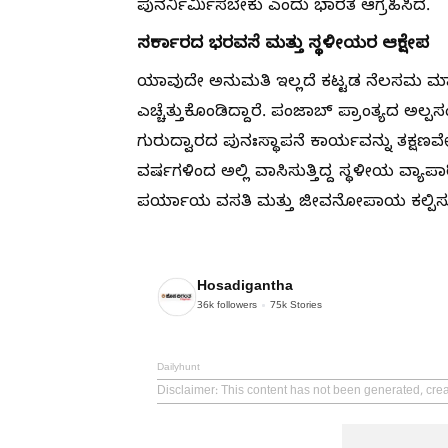
ಪುನರ್ನಿರ್ಮಿಸಬೇಕು ಎಂದು ಭಾರತ ಆಗ್ರಹಿಸಿದೆ.
ಸರ್ಕಾರದ ಭರವಸೆ ಮತ್ತು ಸ್ಥಳೀಯರ ಆಕ್ಷೇಪ
ಯಾವುದೇ ಅನುಮತಿ ಇಲ್ಲದೆ ಕಟ್ಟಡ ನೆಲಸಮ ಮಾಡಲಾ
ಎಚ್ಚೆತ್ತುಕೊಂಡಿದ್ದಾರೆ. ಪಂಜಾಬ್ ಪ್ರಾಂತ್ಯದ ಅಲ
ಗುರುದ್ವಾರದ ಪುನಃಸ್ಥಾಪನೆ ಕಾರ್ಯವನ್ನು ತಕ್ಷಣ
ವರ್ಷಗಳಿಂದ ಅಲ್ಲಿ ವಾಸಿಸುತ್ತಿದ್ದ ಸ್ಥಳೀಯ ವ್ಯಾಪಾರ
ಪರ್ಯಾಯ ವಸತಿ ಮತ್ತು ಜೀವನೋಪಾಯ ಕಲ್ಪಿಸುವಂತ
Hosadigantha
36k
followers
75k
Stories
Dailyhunt
Disclaimer
: This content has not been generated, cre