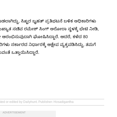
ಗಿದ್ದು, ಸಿಖ್ಖರ ಬೃಹತ್ ಪ್ರತಿಭಟನೆ ಬಳಿಕ ಅಧಿಕಾರಿಗಳು
್ಪಸಂಖ್ಯಾತ ಸಚಿವ ರಮೇಶ್ ಸಿಂಗ್ ಅರೋರಾ ಸ್ಥಳಕ್ಕೆ ಭೇಟಿ ನೀಡಿ,
ವೇ ಆರಂಭಿಸುವುದಾಗಿ ಘೋಷಿಸಿದ್ದಾರೆ. ಆದರೆ, ಕಳೆದ 80
ಿಗಳು ಸರ್ಕಾರದ ನಿರ್ಧಾರಕ್ಕೆ ಆಕ್ಷೇಪ ವ್ಯಕ್ತಪಡಿಸಿದ್ದು, ತಮಗೆ
ೆ ಒತ್ತಾಯಿಸಿದ್ದಾರೆ.
ated or edited by Dailyhunt. Publisher: Hosadigantha
ADVERTISEMENT