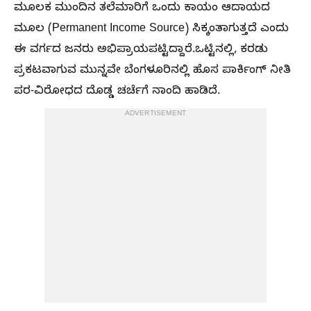
ಮೂಲಕ ಮುಂದಿನ ತಲೆಮಾರಿಗೆ ಒಂದು ಕಾಯಂ ಆದಾಯದ
ಮೂಲ (Permanent Income Source) ಸಿಕ್ಕಂತಾಗುತ್ತದೆ ಎಂದು
ಈ ವರ್ಗದ ಜನರು ಅಭಿಪ್ರಾಯಪಟ್ಟಿದ್ದಾರೆ.ಒಟ್ಟಿನಲ್ಲಿ, ಕರಡು
ಪ್ರಕಟವಾಗುವ ಮುನ್ನವೇ ಬೆಂಗಳೂರಿನಲ್ಲಿ ಹೊಸ ಪಾರ್ಕಿಂಗ್ ನೀತಿ
ಪರ-ವಿರೋಧದ ದೊಡ್ಡ ಚರ್ಚೆಗೆ ನಾಂದಿ ಹಾಡಿದೆ.
ADVERTISEMENT