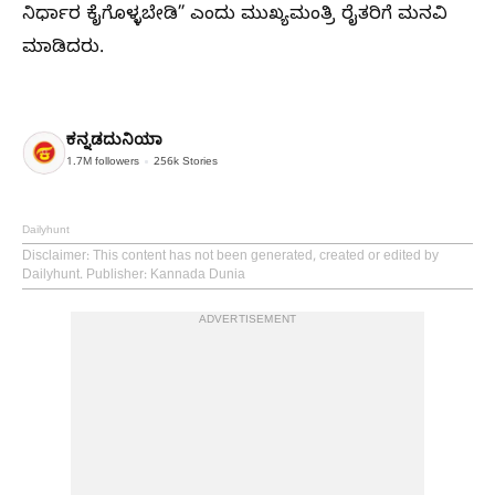
ನಿರ್ಧಾರ ಕೈಗೊಳ್ಳಬೇಡಿ” ಎಂದು ಮುಖ್ಯಮಂತ್ರಿ ರೈತರಿಗೆ ಮನವಿ
ಮಾಡಿದರು.
ಕನ್ನಡದುನಿಯಾ
1.7M
followers
256k
Stories
Dailyhunt
Disclaimer
: This content has not been generated, created or edited by
Dailyhunt. Publisher: Kannada Dunia
ADVERTISEMENT