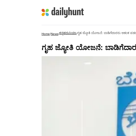
ಕನ್ನಡದುನಿಯಾ
ಗೃಹ ಜ್ಯೋತಿ ಯೋಜನೆ: ಬಾಡಿಗೆದಾರರು ಆತಂಕ ಪಡಬೇಕಾಗಿ
Home
/
News
/
/
ಗೃಹ ಜ್ಯೋತಿ ಯೋಜನೆ: ಬಾಡಿಗೆದಾರರು