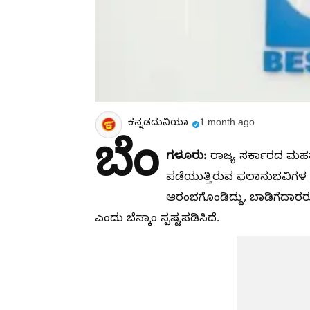
ಕನ್ನಡದುನಿಯಾ
1 month ago
ಬೆಂ
ಗಳೂರು:
ರಾಜ್ಯ ಸರ್ಕಾರದ ಮಹತ್
ಪಡೆಯುತ್ತಿರುವ ಫಲಾನುಭವಿಗಳ ಮ
ಆರಂಭಗೊಂಡಿದ್ದು, ಬಾಡಿಗೆದಾರರ
ಎಂದು ಬೆಸ್ಕಾಂ ಸ್ಪಷ್ಟಪಡಿಸಿದೆ.