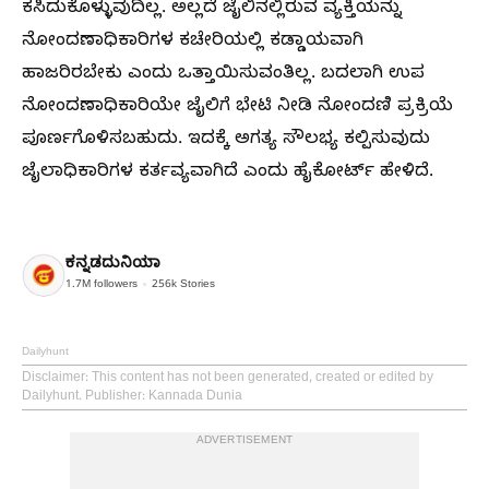
ಕಸಿದುಕೊಳ್ಳುವುದಿಲ್ಲ. ಅಲ್ಲದೆ ಜೈಲಿನಲ್ಲಿರುವ ವ್ಯಕ್ತಿಯನ್ನು
ನೋಂದಣಾಧಿಕಾರಿಗಳ ಕಚೇರಿಯಲ್ಲಿ ಕಡ್ಡಾಯವಾಗಿ
ಹಾಜರಿರಬೇಕು ಎಂದು ಒತ್ತಾಯಿಸುವಂತಿಲ್ಲ. ಬದಲಾಗಿ ಉಪ
ನೋಂದಣಾಧಿಕಾರಿಯೇ ಜೈಲಿಗೆ ಭೇಟಿ ನೀಡಿ ನೋಂದಣಿ ಪ್ರಕ್ರಿಯೆ
ಪೂರ್ಣಗೊಳಿಸಬಹುದು. ಇದಕ್ಕೆ ಅಗತ್ಯ ಸೌಲಭ್ಯ ಕಲ್ಪಿಸುವುದು
ಜೈಲಾಧಿಕಾರಿಗಳ ಕರ್ತವ್ಯವಾಗಿದೆ ಎಂದು ಹೈಕೋರ್ಟ್ ಹೇಳಿದೆ.
ಕನ್ನಡದುನಿಯಾ
1.7M
followers
256k
Stories
Dailyhunt
Disclaimer
: This content has not been generated, created or edited by
Dailyhunt. Publisher: Kannada Dunia
ADVERTISEMENT