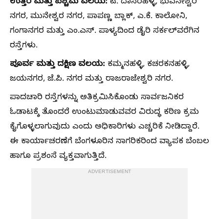
ಉತ್ತರ ಮತ್ತು ಪಶ್ಚಿಮ ವಲಯ:
ಟಿ. ದಾಸರಹಳ್ಳಿ, ಭುವನೇಶ್ವರಿ
ನಗರ, ಮುನೇಶ್ವರ ನಗರ, ಪಾಪಣ್ಣ ಬ್ಲಾಕ್, ಎ.ಕೆ. ಕಾಲೋನಿ,
ಗಂಗಾನಗರ ಮತ್ತು ಎಂ.ಎಸ್. ಪಾಳ್ಯದಿಂದ ಡೈರಿ ಸರ್ಕಲ್‌ವರೆಗಿನ
ರಸ್ತೆಗಳು.
ಪೂರ್ವ ಮತ್ತು ದಕ್ಷಿಣ ವಲಯ:
ಕಮ್ಮನಹಳ್ಳಿ, ಕಚರಕನಹಳ್ಳಿ,
ಜಯನಗರ, ಜೆ.ಪಿ. ನಗರ ಮತ್ತು ರಾಜರಾಜೇಶ್ವರಿ ನಗರ.
ಪಾದಚಾರಿ ರಸ್ತೆಗಳನ್ನು ಅತಿಕ್ರಮಿಸಿಕೊಂಡು ಸಾರ್ವಜನಿಕರ
ಓಡಾಟಕ್ಕೆ ತೊಂದರೆ ಉಂಟುಮಾಡುವವರ ವಿರುದ್ಧ ಕಠಿಣ ಕ್ರಮ
ಕೈಗೊಳ್ಳಲಾಗುವುದು ಎಂದು ಅಧಿಕಾರಿಗಳು ಎಚ್ಚರಿಕೆ ನೀಡಿದ್ದಾರೆ.
ಈ ಕಾರ್ಯಾಚರಣೆಗೆ ಬೆಂಗಳೂರಿನ ನಾಗರಿಕರಿಂದ ವ್ಯಾಪಕ ಬೆಂಬಲ
ಹಾಗೂ ಪ್ರಶಂಸೆ ವ್ಯಕ್ತವಾಗುತ್ತಿದೆ.
ADVERTISEMENT