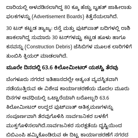
ದಾರಿಯಲ್ಲಿ ಅಳವಡಿಸಲಾಗಿದ್ದ 80 ಕ್ಕೂ ಹೆಚ್ಚು ಬೃಹತ್ ಜಾಹೀರಾತು
ಫಲಕಗಳನ್ನು (Advertisement Boards) ಕಿತ್ತೆಸೆಯಲಾಗಿದೆ.
30 ಟನ್ ಕಟ್ಟಡ ತ್ಯಾಜ್ಯ: ರಸ್ತೆ ಮತ್ತು ಫುಟ್‌ಪಾತ್ ಬದಿಗಳಲ್ಲಿ ರಾಶಿ
ಹಾಕಲಾಗಿದ್ದ ಸುಮಾರು 30 ಟನ್‌ಗಳಷ್ಟು ಕಟ್ಟಡ ಹೂಳು ಹಾಗೂ
ಕಸವನ್ನು (Construction Debris) ಜೆಸಿಬಿಗಳ ಮೂಲಕ ಲಾರಿಗಳಿಗೆ
ತುಂಬಿಸಿ ಕ್ಲಿಯರ್ ಮಾಡಲಾಗಿದೆ.
ಮೂರೇ ದಿನದಲ್ಲಿ 63.6 ಕಿಲೋಮೀಟರ್ ಯಶಸ್ವಿ ತೆರವು
ಬೆಂಗಳೂರು ನಗರದ ಇತಿಹಾಸದಲ್ಲೇ ಅತ್ಯಂತ ವ್ಯವಸ್ಥಿತವಾಗಿ
ನಡೆಯುತ್ತಿರುವ ಈ ವಿಶೇಷ ಕಾರ್ಯಾಚರಣೆಯ ಮೊದಲ ಮೂರು
ದಿನಗಳ ಅವಧಿಯಲ್ಲಿ ಒಟ್ಟಾರೆಯಾಗಿ ಬರೋಬ್ಬರಿ 63.6
ಕಿಲೋಮೀಟರ್ ಉದ್ದದ ಫುಟ್‌ಪಾತ್ ಅತಿಕ್ರಮಣಗಳನ್ನು
ಸಂಪೂರ್ಣವಾಗಿ ತೆರವುಗೊಳಿಸಿ ಸಾರ್ವಜನಿಕರ ಬಳಕೆಗೆ
ಮುಕ್ತಗೊಳಿಸಲಾಗಿದೆ.ಸಾರ್ವಜನಿಕರ ಸುರಕ್ಷತೆಯ ದೃಷ್ಟಿಯಿಂದ
ಬಿಬಿಎಂಪಿ ಹಮ್ಮಿಕೊಂಡಿರುವ ಈ ದಿಟ್ಟ ಕಾರ್ಯಾಚರಣೆಗೆ ನಗರದ