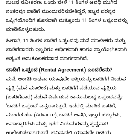
ಸುಲಭ ನವೀಕರಣ: ಒಂದು ವೇಳೆ 11 ತಿಂಗಳ ಅವಧಿ ಮುಗಿದ
ನಂತರವೂ ಬಾಡಿಗೆ ಮುಂದುವರಿಸಬೇಕಿದ್ದರೆ, ಇಬ್ಬರ ಪರಸ್ಪರ
ಒಪ್ಪಿಗೆಯೊಂದಿಗೆ ಹೊಸದಾಗಿ ಮತ್ತೊಂದು 11 ತಿಂಗಳ ಒಪ್ಪಂದವನ್ನು
ಮಾಡಿಕೊಳ್ಳಬಹುದು.
ಹೀಗಾಗಿ, 11 ತಿಂಗಳ ಬಾಡಿಗೆ ಒಪ್ಪಂದವು ಮನೆ ಮಾಲೀಕರು ಮತ್ತು
ಬಾಡಿಗೆದಾರರು ಇಬ್ಬರಿಗೂ ಆರ್ಥಿಕವಾಗಿ ಹಾಗೂ ಪ್ರಾಯೋಗಿಕವಾಗಿ
ಅತ್ಯಂತ ಅನುಕೂಲಕರವಾದ ಮಾರ್ಗವಾಗಿದೆ.
ಬಾಡಿಗೆ ಒಪ್ಪಂದ (Rental Agreement) ಎಂದರೇನು?
ಮನೆ, ಅಂಗಡಿ ಅಥವಾ ಯಾವುದೇ ಆಸ್ತಿಯನ್ನು ಬಾಡಿಗೆಗೆ ನೀಡುವ
ವ್ಯಕ್ತಿ (ಮನೆ ಮಾಲೀಕ) ಮತ್ತು ಬಾಡಿಗೆಗೆ ಪಡೆಯುವ ವ್ಯಕ್ತಿಯ
(ಬಾಡಿಗೆದಾರ) ನಡುವೆ ಏರ್ಪಡುವ ಕಾನೂನುಬದ್ಧ ಒಪ್ಪಂದವನ್ನೇ
'ಬಾಡಿಗೆ ಒಪ್ಪಂದ' ಎನ್ನಲಾಗುತ್ತದೆ. ಇದರಲ್ಲಿ ಮಾಸಿಕ ಬಾಡಿಗೆ,
ಮುಂಗಡ ಹಣ (Advance), ಬಾಡಿಗೆ ಅವಧಿ, ಇಬ್ಬರ ಹಕ್ಕುಗಳು,
ಜವಾಬ್ದಾರಿಗಳು ಮತ್ತು ಇತರ ನಿಯಮಗಳನ್ನು ಸ್ಪಷ್ಟವಾಗಿ
ಉಲ್ಲೇಖಿಸಲಾಗಿರುತ್ತದೆ. ಭವಿಷ್ಯದಲ್ಲಿ ಯಾವುದೇ ರೀತಿಯ