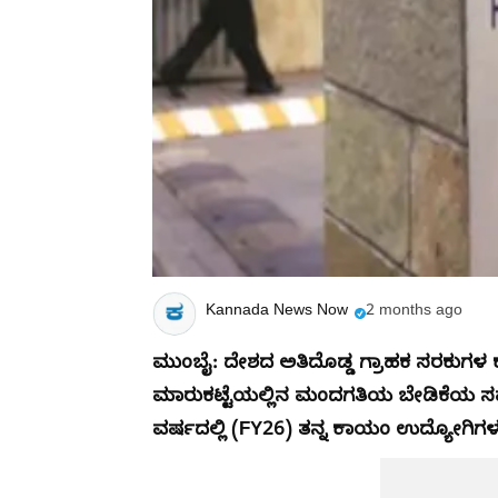
Kannada News Now
2 months ago
​ಮುಂಬೈ: ದೇಶದ ಅತಿದೊಡ್ಡ ಗ್ರಾಹಕ ಸರಕುಗ
ಮಾರುಕಟ್ಟೆಯಲ್ಲಿನ ಮಂದಗತಿಯ ಬೇಡಿಕೆಯ ಸವಾಲು
ವರ್ಷದಲ್ಲಿ (FY26) ತನ್ನ ಕಾಯಂ ಉದ್ಯೋಗಿಗಳು 