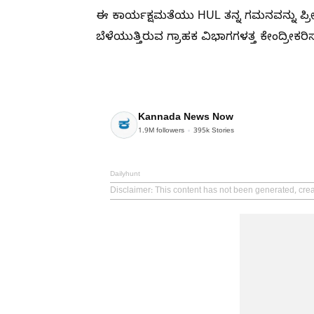
ಈ ಕಾರ್ಯಕ್ಷಮತೆಯು HUL ತನ್ನ ಗಮನವನ್ನು ಪ್ರೀ
ಬೆಳೆಯುತ್ತಿರುವ ಗ್ರಾಹಕ ವಿಭಾಗಗಳತ್ತ ಕೇಂದ್ರೀಕರಿಸುತ
Kannada News Now
1.9M
followers
395k
Stories
Dailyhunt
Disclaimer
: This content has not been generated, cr