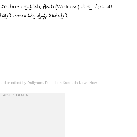
ಮಿಯಂ ಉತ್ಪನ್ನಗಳು, ಕ್ಷೇಮ (Wellness) ಮತ್ತು ವೇಗವಾಗಿ
್ತಿದೆ ಎಂಬುದನ್ನು ಸ್ಪಷ್ಟಪಡಿಸುತ್ತದೆ.
eated or edited by Dailyhunt. Publisher: Kannada News Now
ADVERTISEMENT