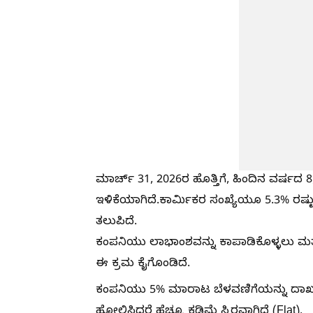
ಮಾರ್ಚ್ 31, 2026ರ ಹೊತ್ತಿಗೆ, ಹಿಂದಿನ ವರ್ಷದ 8,
ಇಳಿಕೆಯಾಗಿದೆ.ಕಾರ್ಮಿಕರ ಸಂಖ್ಯೆಯೂ 5.3% ರಷ್ಟು 
ತಲುಪಿದೆ.
​ಕಂಪನಿಯು ಲಾಭಾಂಶವನ್ನು ಕಾಪಾಡಿಕೊಳ್ಳಲು ಮತ್ತ
ಈ ಕ್ರಮ ಕೈಗೊಂಡಿದೆ.
ಕಂಪನಿಯು 5% ಮಾರಾಟ ಬೆಳವಣಿಗೆಯನ್ನು ದಾಖಲಿಸಿ
ಹೋಲಿಸಿದರೆ ಹೆಚ್ಚೂ ಕಡಿಮೆ ಸ್ಥಿರವಾಗಿದೆ (Flat).