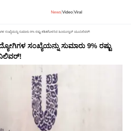
|
|
News
Video
Viral
ೋಗಿಗಳ ಸಂಖ್ಯೆಯನ್ನು ಸುಮಾರು 9% ರಷ್ಟು ಕಡಿತಗೊಳಿಸಿದ ಹಿಂದೂಸ್ತಾನ್ ಯೂನಿಲಿವರ್!
ಉದ್ಯೋಗಿಗಳ ಸಂಖ್ಯೆಯನ್ನು ಸುಮಾರು 9% ರಷ್ಟು
ಿಲಿವರ್!