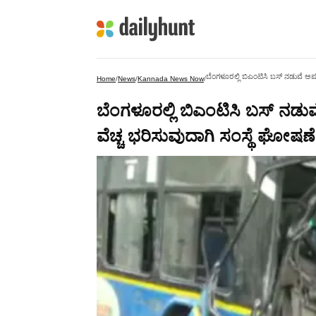
ಬೆಂಗಳೂರಲ್ಲಿ ಬಿಎಂಟಿಸಿ ಬಸ್‌ ನಡುವೆ ಅ
Home
/
News
/
Kannada News Now
/
ಬೆಂಗಳೂರಲ್ಲಿ ಬಿಎಂಟಿಸಿ ಬಸ್‌ ನಡ
ವೆಚ್ಚ ಭರಿಸುವುದಾಗಿ ಸಂಸ್ಥೆ ಘೋಷಣೆ