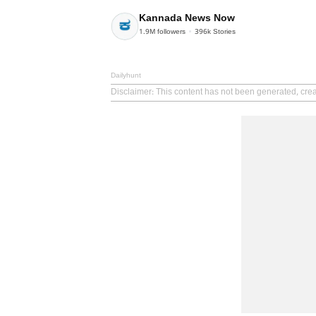
Kannada News Now
1.9M
followers
396k
Stories
Dailyhunt
Disclaimer
: This content has not been generated, cr