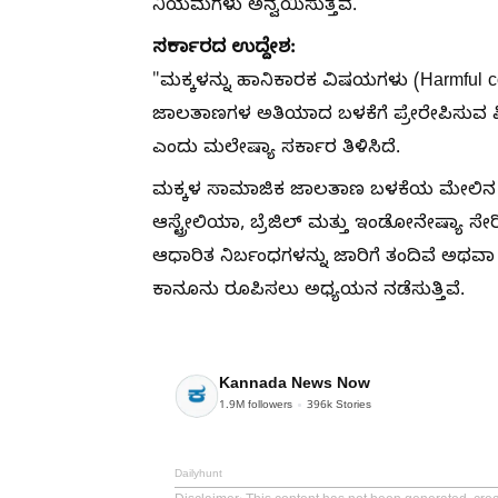
ನಿಯಮಗಳು ಅನ್ವಯಿಸುತ್ತವೆ.
ಸರ್ಕಾರದ ಉದ್ದೇಶ:
"ಮಕ್ಕಳನ್ನು ಹಾನಿಕಾರಕ ವಿಷಯಗಳು (Harmful co
ಜಾಲತಾಣಗಳ ಅತಿಯಾದ ಬಳಕೆಗೆ ಪ್ರೇರೇಪಿಸುವ ಫೀಚ
ಎಂದು ಮಲೇಷ್ಯಾ ಸರ್ಕಾರ ತಿಳಿಸಿದೆ.
ಮಕ್ಕಳ ಸಾಮಾಜಿಕ ಜಾಲತಾಣ ಬಳಕೆಯ ಮೇಲಿನ ನಿ
ಆಸ್ಟ್ರೇಲಿಯಾ, ಬ್ರೆಜಿಲ್ ಮತ್ತು ಇಂಡೋನೇಷ್ಯಾ 
ಆಧಾರಿತ ನಿರ್ಬಂಧಗಳನ್ನು ಜಾರಿಗೆ ತಂದಿವೆ ಅಥವಾ ಘ
ಕಾನೂನು ರೂಪಿಸಲು ಅಧ್ಯಯನ ನಡೆಸುತ್ತಿವೆ.
Kannada News Now
1.9M
followers
396k
Stories
Dailyhunt