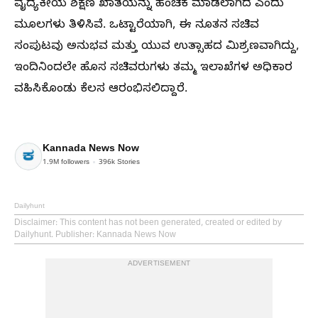
ವೈದ್ಯಕೀಯ ಶಿಕ್ಷಣ ಖಾತೆಯನ್ನು ಹಂಚಿಕೆ ಮಾಡಲಾಗಿದೆ ಎಂದು
ಮೂಲಗಳು ತಿಳಿಸಿವೆ. ಒಟ್ಟಾರೆಯಾಗಿ, ಈ ನೂತನ ಸಚಿವ
ಸಂಪುಟವು ಅನುಭವ ಮತ್ತು ಯುವ ಉತ್ಸಾಹದ ಮಿಶ್ರಣವಾಗಿದ್ದು,
ಇಂದಿನಿಂದಲೇ ಹೊಸ ಸಚಿವರುಗಳು ತಮ್ಮ ಇಲಾಖೆಗಳ ಅಧಿಕಾರ
ವಹಿಸಿಕೊಂಡು ಕೆಲಸ ಆರಂಭಿಸಲಿದ್ದಾರೆ.
Kannada News Now
1.9M
followers
396k
Stories
Dailyhunt
Disclaimer
: This content has not been generated, created or edited by
Dailyhunt. Publisher: Kannada News Now
ADVERTISEMENT