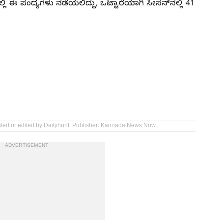
್ಲಿ ಈ ಪಂದ್ಯಗಳು ನಡೆಯಲಿದ್ದು, ಒಟ್ಟಾರೆಯಾಗಿ ಸೀಸನ್‌ನಲ್ಲಿ 41
eated or edited by Dailyhunt. Publisher: Kannada News Now
ADVERTISEMENT