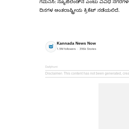
​ಗಮನಿಸಿ: ನ್ಯೂಜಿಲೆಂಡ್‌ನ ಎಂಟು ವಿವಿಧ ನಗರಗಳಲ
ದಿನಗಳ ಅಂತರಾಷ್ಟ್ರೀಯ ಕ್ರಿಕೆಟ್ ನಡೆಯಲಿದೆ.
Kannada News Now
1.9M
followers
396k
Stories
Dailyhunt
Disclaimer
: This content has not been generated, cr