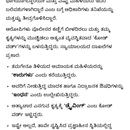
ಭಾಗಿಯಾಗಿದ್ದಾರೆಯೇ ಮತ್ತು ಎಷ್ಟು ಮಹಿಳೆಯರು ಇದರ
ಬಲಿಪಶುಗಳಾಗಿದ್ದಾರೆ ಎಂಬ ಬಗ್ಗೆ ಅಧಿಕಾರಿಗಳು ತನಿಖೆಯನ್ನು
ಮತ್ತಷ್ಟು ತೀವ್ರಗೊಳಿಸಿದ್ದಾರೆ.
ಆರೋಪಿಗಳು ಪೊಲೀಸರ ಕಣ್ಣಿಗೆ ಬೀಳದಿರಲು ಮತ್ತು ತಮ್ಮ
ಕೃತ್ಯಗಳನ್ನು ಮುಚ್ಚಿಡಲು ಅತ್ಯಂತ ವ್ಯವಸ್ಥಿತವಾದ 'ಕೋಡ್
ವರ್ಡ್'ಗಳನ್ನು ಬಳಸುತ್ತಿದ್ದರು. ನ್ಯಾಯಾಲಯದ ದಾಖಲೆಗಳ
ಪ್ರಕಾರ:
ತಮಗೇನೂ ತಿಳಿಯದ ಅಮಾಯಕ ಮಹಿಳೆಯರನ್ನು
ʼಕಾರುಗಳುʼ
ಎಂದು ಕರೆಯುತ್ತಿದ್ದರು.
ಅವರಿಗೆ ನೀಡುತ್ತಿದ್ದ ಮಾದಕ ಹಾಗೂ ನಿದ್ರಾಜನಕ ಔಷಧಿಗಳನ್ನು
ʼಇಂಧನʼ
ಎಂದು ಉಲ್ಲೇಖಿಸುತ್ತಿದ್ದರು.
ʼಡ್ರೈವಿಂಗ್ʼ
ಅತ್ಯಾಚಾರ ಎಸಗುವ ಕೃತ್ಯಕ್ಕೆ
ಎಂಬ ಕೋಡ್
ವರ್ಡ್ ಇಟ್ಟಿದ್ದರು.
ಇಷ್ಟೇ ಅಲ್ಲದೆ, ತಾವೇ ಸೃಷ್ಟಿಸಿದ ಪ್ರಜ್ಞಾಹೀನ ಸ್ಥಿತಿಯಲ್ಲಿದ್ದ