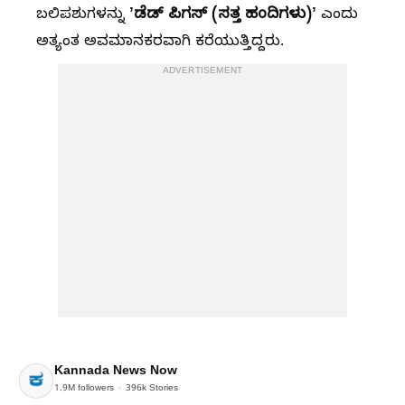
ʼಡೆಡ್‌ ಪಿಗಸ್‌ (ಸತ್ತ ಹಂದಿಗಳು)ʼ
ಬಲಿಪಶುಗಳನ್ನು
ಎಂದು
ಅತ್ಯಂತ ಅವಮಾನಕರವಾಗಿ ಕರೆಯುತ್ತಿದ್ದರು.
ADVERTISEMENT
Kannada News Now
1.9M
followers
396k
Stories