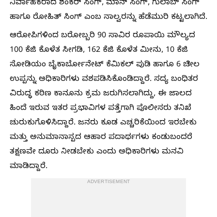
ನಿರ್ವಾಹಕರಾದ ಶಂಕರ್ ಸಿಂಗ್, ಮಾನ್ ಸಿಂಗ್, ಗುಲಾಬ್ ಸಿಂಗ್
ಹಾಗೂ ರೋಹಿತ್ ಸಿಂಗ್ ಎಂಬ ನಾಲ್ವರನ್ನು ಹೆಡೆಮುರಿ ಕಟ್ಟಲಾಗಿದೆ.
ಆರೋಪಿಗಳಿಂದ ಬರೋಬ್ಬರಿ 90 ಸಾವಿರ ರೂಪಾಯಿ ಮೌಲ್ಯದ
100 ಕೆಜಿ ಕೊಳೆತ ಸೀಗಡಿ, 162 ಕೆಜಿ ಕೊಳೆತ ಮೀನು, 10 ಕೆಜಿ
ಸೋಡಿಯಂ ಬೈಕಾರ್ಬೋನೇಟ್ ಕೆಮಿಕಲ್ ಪುಡಿ ಹಾಗೂ 6 ಚೀಲ
ಉಪ್ಪನ್ನು ಅಧಿಕಾರಿಗಳು ವಶಪಡಿಸಿಕೊಂಡಿದ್ದಾರೆ. ಸದ್ಯ ಬಂಧಿತರ
ವಿರುದ್ಧ ಕಠಿಣ ಕಾನೂನು ಕ್ರಮ ಜರುಗಿಸಲಾಗಿದ್ದು, ಈ ಜಾಲದ
ಹಿಂದೆ ಇರುವ ಇತರ ಪ್ರಭಾವಿಗಳ ಪತ್ತೆಗಾಗಿ ಪೊಲೀಸರು ತನಿಖೆ
ಚುರುಕುಗೊಳಿಸಿದ್ದಾರೆ. ಜನರು ಕೂಡ ಎಚ್ಚರಿಕೆಯಿಂದ ಇರಬೇಕು
ಮತ್ತು ಅನುಮಾನಾಸ್ಪದ ಆಹಾರ ಪದಾರ್ಥಗಳು ಕಂಡುಬಂದರೆ
ತಕ್ಷಣವೇ ದೂರು ನೀಡಬೇಕು ಎಂದು ಅಧಿಕಾರಿಗಳು ಮನವಿ
ಮಾಡಿದ್ದಾರೆ.
ADVERTISEMENT