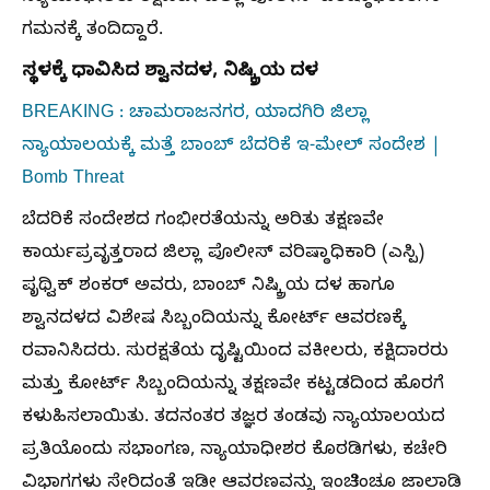
ಗಮನಕ್ಕೆ ತಂದಿದ್ದಾರೆ.
ಸ್ಥಳಕ್ಕೆ ಧಾವಿಸಿದ ಶ್ವಾನದಳ, ನಿಷ್ಕ್ರಿಯ ದಳ
BREAKING : ಚಾಮರಾಜನಗರ, ಯಾದಗಿರಿ ಜಿಲ್ಲಾ
ನ್ಯಾಯಾಲಯಕ್ಕೆ ಮತ್ತೆ ಬಾಂಬ್ ಬೆದರಿಕೆ ಇ-ಮೇಲ್ ಸಂದೇಶ |
Bomb Threat
ಬೆದರಿಕೆ ಸಂದೇಶದ ಗಂಭೀರತೆಯನ್ನು ಅರಿತು ತಕ್ಷಣವೇ
ಕಾರ್ಯಪ್ರವೃತ್ತರಾದ ಜಿಲ್ಲಾ ಪೊಲೀಸ್ ವರಿಷ್ಠಾಧಿಕಾರಿ (ಎಸ್ಪಿ)
ಪೃಥ್ವಿಕ್ ಶಂಕರ್ ಅವರು, ಬಾಂಬ್ ನಿಷ್ಕ್ರಿಯ ದಳ ಹಾಗೂ
ಶ್ವಾನದಳದ ವಿಶೇಷ ಸಿಬ್ಬಂದಿಯನ್ನು ಕೋರ್ಟ್ ಆವರಣಕ್ಕೆ
ರವಾನಿಸಿದರು. ಸುರಕ್ಷತೆಯ ದೃಷ್ಟಿಯಿಂದ ವಕೀಲರು, ಕಕ್ಷಿದಾರರು
ಮತ್ತು ಕೋರ್ಟ್ ಸಿಬ್ಬಂದಿಯನ್ನು ತಕ್ಷಣವೇ ಕಟ್ಟಡದಿಂದ ಹೊರಗೆ
ಕಳುಹಿಸಲಾಯಿತು. ತದನಂತರ ತಜ್ಞರ ತಂಡವು ನ್ಯಾಯಾಲಯದ
ಪ್ರತಿಯೊಂದು ಸಭಾಂಗಣ, ನ್ಯಾಯಾಧೀಶರ ಕೊಠಡಿಗಳು, ಕಚೇರಿ
ವಿಭಾಗಗಳು ಸೇರಿದಂತೆ ಇಡೀ ಆವರಣವನ್ನು ಇಂಚಿಂಚೂ ಜಾಲಾಡಿ