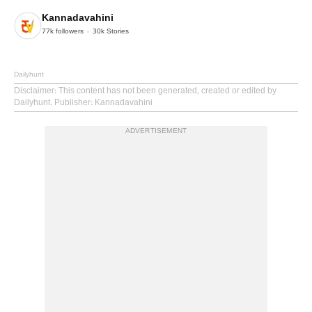
Kannadavahini
77k
followers
30k
Stories
Dailyhunt
Disclaimer
: This content has not been generated, created or edited by
Dailyhunt. Publisher: Kannadavahini
ADVERTISEMENT