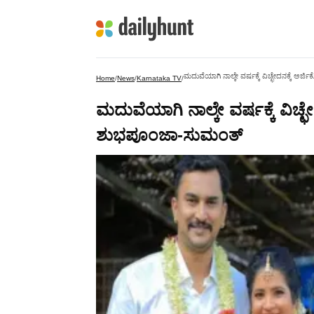
ಮದುವೆಯಾಗಿ ನಾಲ್ಕೇ ವರ್ಷಕ್ಕೆ ವಿಚ್ಛೇದನಕ್ಕೆ ಅ
Home
/
News
/
Karnataka TV
/
ಮದುವೆಯಾಗಿ ನಾಲ್ಕೇ ವರ್ಷಕ್ಕೆ ವಿಚ್ಛ
ಶುಭಪೂಂಜಾ-ಸುಮಂತ್