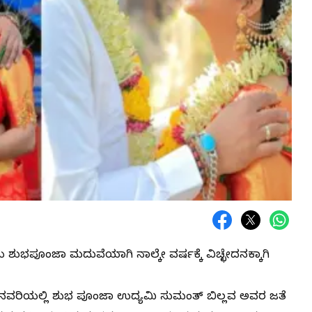
ಯ ಶುಭಪೂಂಜಾ ಮದುವೆಯಾಗಿ ನಾಲ್ಕೇ ವರ್ಷಕ್ಕೆ ವಿಚ್ಛೇದನಕ್ಕಾಗಿ
ರ ಜನವರಿಯಲ್ಲಿ ಶುಭ ಪೂಂಜಾ ಉದ್ಯಮಿ ಸುಮಂತ್ ಬಿಲ್ಲವ ಅವರ ಜತೆ