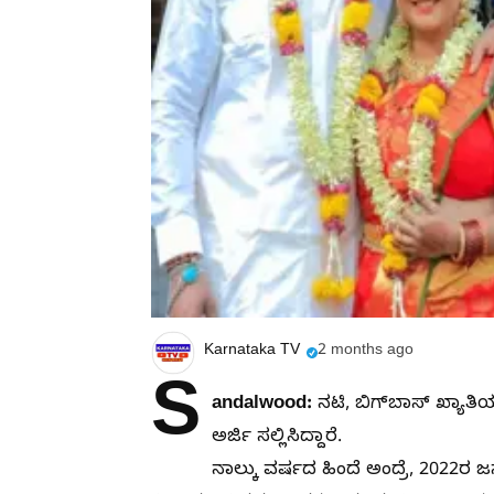
Karnataka TV
2 months ago
S
andalwood:
ನಟಿ, ಬಿಗ್‌ಬಾಸ್ ಖ್ಯಾತಿ
ಅರ್ಜಿ ಸಲ್ಲಿಸಿದ್ದಾರೆ.
ನಾಲ್ಕು ವರ್ಷದ ಹಿಂದೆ ಅಂದ್ರೆ, 2022