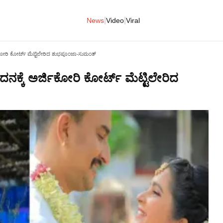
|
|
News
Video
Viral
ರ್ಜಿಕೋರಿ ಕೋರ್ಟ್ ಮೆಟ್ಟಿಲೇರಿದ ಶುಭಪೂಂಜಾ-ಸುಮಂತ್
ೇದನಕ್ಕೆ ಅರ್ಜಿಕೋರಿ ಕೋರ್ಟ್ ಮೆಟ್ಟಿಲೇರಿದ