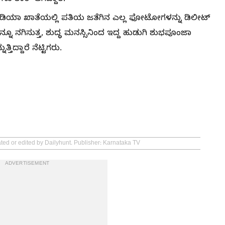
ಾ ಖಾತೆಯಲ್ಲಿ ಪತಿಯ ಜತೆಗಿನ ಎಲ್ಲ ಫೋಟೋಗಳನ್ನು ಡಿಲೀಟ್
ನ್ನೂ ನಗಿಸುತ್ತ, ಶುದ್ಧ ಮನಸ್ಸಿನಿಂದ ಇದ್ದ ಹುಡುಗಿ ಶುಭಪೂಂಜಾ
ಿದ್ದಾರೆ ನೆಟ್ಟಿಗರು.
ated or edited by Dailyhunt. Publisher: Karnataka TV
ADVERTISEMENT