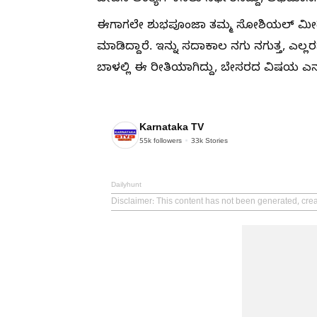
ಈಗಾಗಲೇ ಶುಭಪೂಂಜಾ ತಮ್ಮ ಸೋಶಿಯಲ್ ಮೀಡಿಯ
ಮಾಡಿದ್ದಾರೆ. ಇನ್ನು ಸದಾಕಾಲ ನಗು ನಗುತ್ತ, ಎಲ್ಲರ
ಬಾಳಲ್ಲಿ ಈ ರೀತಿಯಾಗಿದ್ದು, ಬೇಸರದ ವಿಷಯ ಎನ್ನುತ್ತ
Karnataka TV
55k
followers
33k
Stories
Dailyhunt
Disclaimer
: This content has not been generated, cre