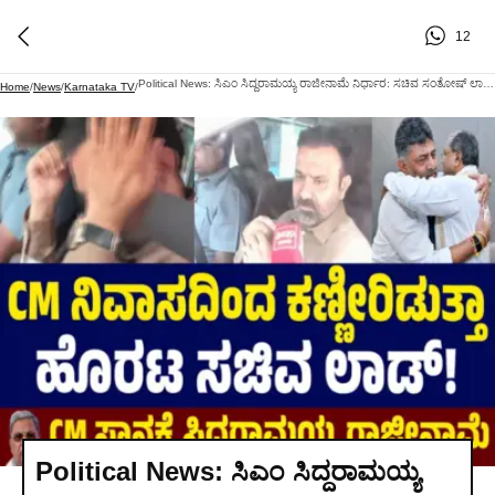
12
Political News: ಸಿಎಂ ಸಿದ್ದರಾಮಯ್ಯ ರಾಜೀನಾಮೆ ನಿರ್ಧಾರ: ಸಚಿವ ಸಂತೋಷ್ ಲಾಡ್ ಕಣ್ಣೀರು
Home
/
News
/
Karnataka TV
/
Political News: ಸಿಎಂ ಸಿದ್ದರಾಮಯ್ಯ