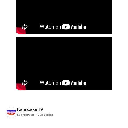
Karnataka TV
55k
followers
33k
Stories