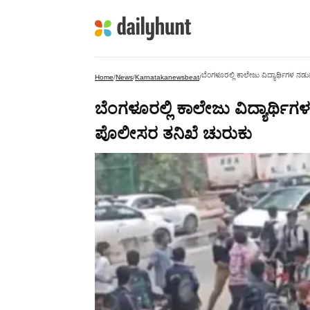
ಬೆಂಗಳೂರಲ್ಲಿ ಕಾಲೇಜು ವಿದ್ಯಾರ್ಥಿಗಳ ನಡ
Home
/
News
/
Karnatakanewsbeat
/
ಬೆಂಗಳೂರಲ್ಲಿ ಕಾಲೇಜು ವಿದ್ಯಾರ್ಥಿಗ
ಪೊಲೀಸರ ತನಿಖೆ ಚುರುಕು