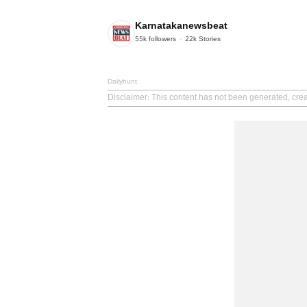
Karnatakanewsbeat
55k
followers
22k
Stories
Dailyhunt
Disclaimer
: This content has not been generated, cre