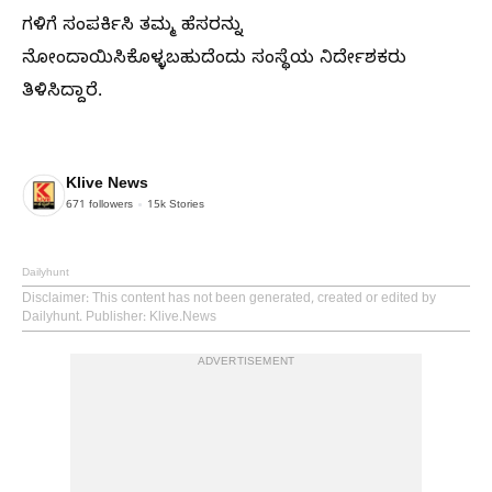
ಗಳಿಗೆ ಸಂಪರ್ಕಿಸಿ ತಮ್ಮ ಹೆಸರನ್ನು
ನೋಂದಾಯಿಸಿಕೊಳ್ಳಬಹುದೆಂದು ಸಂಸ್ಥೆಯ ನಿರ್ದೇಶಕರು
ತಿಳಿಸಿದ್ದಾರೆ.
Klive News
671
followers
15k
Stories
Dailyhunt
Disclaimer
: This content has not been generated, created or edited by
Dailyhunt. Publisher: Klive.News
ADVERTISEMENT