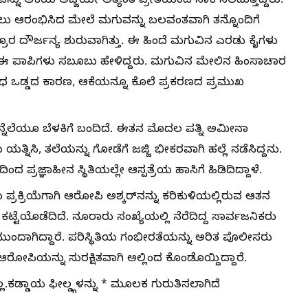
 ಆಕೆಯ ಅಜ್ಜಿಯೇ ಅತ್ಯಂತ ಪ್ರೀತಿಯಿಂದ ಸಾಕಿ ಸಲಹುತ್ತಿದ್ದರು.
ಿಸಲು ಆರಂಭಿಸಿದ ಮೇಲೆ ಮಗುವನ್ನು ಬಲವಂತವಾಗಿ ತನ್ನೊಂದಿಗೆ
ರೂರ ದೌರ್ಜನ್ಯ ಶುರುವಾಗಿತ್ತು. ಈ ಹಿಂದೆ ಮಗುವಿನ ಎರಡು ಕೈಗಳು
ದು ಈ ಪಾಪಿಗಳು ಸಬೂಬು ಹೇಳಿದ್ದರು. ಮಗುವಿನ ಮೇಲಿನ ಹಿಂಸಾಚಾರ
ೋಧ ಒಡ್ಡದ ಕಾರಣ, ಆಕೆಯನ್ನೂ ಕೊಲೆ ಪ್ರಕರಣದ ಪ್ರಮುಖ
ಿನ್ನೆಲೆಯೂ ಬೆಳಕಿಗೆ ಬಂದಿದೆ. ಈತನ ಮೊದಲ ಪತ್ನಿ ಅಮೀನಾ
ತ್ನಿಸಿ, ತಲೆಯನ್ನು ಗೋಡೆಗೆ ಜಜ್ಜಿ ಭೀಕರವಾಗಿ ಹಲ್ಲೆ ನಡೆಸಿದ್ದನು.
ಪ್ರಜ್ಞಾಹೀನ ಸ್ಥಿತಿಯಲ್ಲೇ ಆಸ್ಪತ್ರೆಯ ಹಾಸಿಗೆ ಹಿಡಿದಿದ್ದಾಳೆ.
್ರಿಯೆಗಾಗಿ ಆರೋಪಿ ಅಶ್ಕರ್‌ನನ್ನು ಕರಿಕುಳಿಯಲ್ಲಿರುವ ಆತನ
್ಟೆಯೊಡೆದಿದೆ. ನೂರಾರು ಸಂಖ್ಯೆಯಲ್ಲಿ ನೆರೆದಿದ್ದ ಸಾರ್ವಜನಿಕರು
ಂದಾಗಿದ್ದಾರೆ. ಪರಿಸ್ಥಿತಿಯ ಗಂಭೀರತೆಯನ್ನು ಅರಿತ ಪೊಲೀಸರು
 ಆರೋಪಿಯನ್ನು ಸುರಕ್ಷಿತವಾಗಿ ಅಲ್ಲಿಂದ ಕೊಂಡೊಯ್ದಿದ್ದಾರೆ.
ಲ.ಕಡ್ಡಾಯ ಫೀಲ್ಡ್ಗಳನ್ನು * ಮೂಲಕ ಗುರುತಿಸಲಾಗಿದೆ