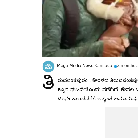
Mega Media News Kannada
2 months 
ತಿ
ರುವನಂತಪುರಂ : ಕೇರಳದ ತಿರುವನಂತಪುರಂ
ಕ್ರೂರ ಘಟನೆಯೊಂದು ನಡೆದಿದೆ. ಕೇವಲ 
ದೀರ್ಘಕಾಲದವರೆಗೆ ಅತ್ಯಂತ ಅಮಾನುಷವಾಗಿ