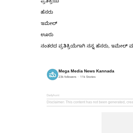
ಪ್ರತಿಕ್ರಿಯೆ
ಹೆಸರು
ಇಮೇಲ್
ಊರು
ನಂತರದ ಪ್ರತಿಕ್ರಿಯೆಗಾಗಿ ನನ್ನ ಹೆಸರು, ಇಮೇಲ್ ಮತ್
Mega Media News Kannada
23k
followers
11k
Stories
Dailyhunt
Disclaimer
: This content has not been generated, cr