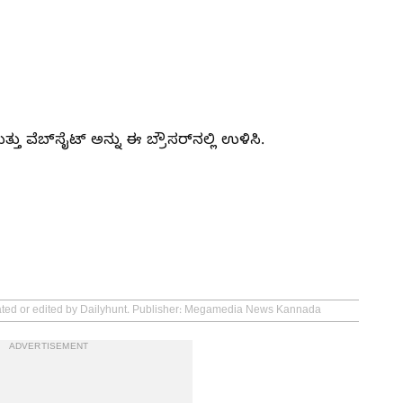
ತು ವೆಬ್‌ಸೈಟ್ ಅನ್ನು ಈ ಬ್ರೌಸರ್‌ನಲ್ಲಿ ಉಳಿಸಿ.
eated or edited by Dailyhunt. Publisher: Megamedia News Kannada
ADVERTISEMENT