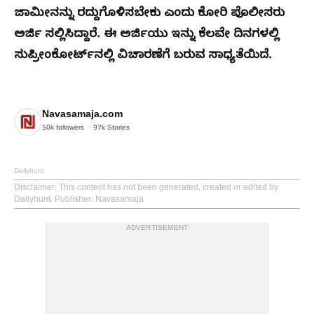
ಜಾಮೀನನ್ನು ರದ್ದುಗೊಳಿಸಬೇಕು ಎಂದು ಕೋರಿ ಪೊಲೀಸರು
ಅರ್ಜಿ ಸಲ್ಲಿಸಿದ್ದಾರೆ. ಈ ಅರ್ಜಿಯು ಇನ್ನು ಕೆಲವೇ ದಿನಗಳಲ್ಲಿ
ಸುಪ್ರೀಂಕೋರ್ಟ್‌ನಲ್ಲಿ ವಿಚಾರಣೆಗೆ ಬರುವ ಸಾಧ್ಯತೆಯಿದೆ.
Navasamaja.com
50k
followers
97k
Stories
Dailyhunt
Disclaimer
: This content has not been generated, created or edited by
Dailyhunt. Publisher: Navasamaja
ADVERTISEMENT