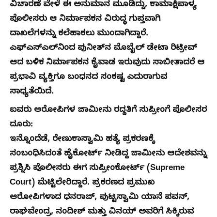
ವಿಚಾರಣೆ ವೇಳೆ ಈ ಅನುಮಾನ ಮೂಡಿದ್ದು, ಕಾಮಾಕ್ಷಿಪಾಳ್ಯ
ಪೊಲೀಸರು ಆ ನಿರ್ಮಾಪಕನ ವಿರುದ್ಧ ಗುಪ್ತವಾಗಿ
ದಾಖಲೆಗಳನ್ನು ಕಲೆಹಾಕಲು ಮುಂದಾಗಿದ್ದಾರೆ.
ಎಫ್‌ಎಸ್‌ಎಲ್‌ನಿಂದ ಪುನೀತ್‌ನ ಮೊಬೈಲ್ ಡೇಟಾ ರಿಟ್ರೀವ್
ಆದ ಬಳಿಕ ನಿರ್ಮಾಪಕನ ಕೈವಾಡ ಇರುವುದು ಸಾಬೀತಾದರೆ ಆ
ಪ್ರಭಾವಿ ವ್ಯಕ್ತಿಗೂ ಬಂಧನದ ಸಂಕಷ್ಟ ಎದುರಾಗುವ
ಸಾಧ್ಯತೆಯಿದೆ.
ಐವರು ಆರೋಪಿಗಳ ಜಾಮೀನು ರದ್ದತಿಗೆ ಸುಪ್ರೀಂಗೆ ಪೊಲೀಸರ
ದೂರು:
ಇನ್ನೊಂದೆಡೆ, ರೇಣುಕಾಸ್ವಾಮಿ ಹತ್ಯೆ ಪ್ರಕರಣಕ್ಕೆ
ಸಂಬಂಧಿಸಿದಂತೆ ಹೈಕೋರ್ಟ್ ನೀಡಿದ್ದ ಜಾಮೀನು ಆದೇಶವನ್ನು
ಪ್ರಶ್ನಿಸಿ ಪೊಲೀಸರು ಈಗ ಸುಪ್ರೀಂಕೋರ್ಟ್ (Supreme
Court) ಮೆಟ್ಟಿಲೇರಿದ್ದಾರೆ. ಪ್ರಕರಣದ ಪ್ರಮುಖ
ಆರೋಪಿಗಳಾದ ಧನರಾಜ್, ಪುಟ್ಟಸ್ವಾಮಿ ಯಾನೆ ಪವನ್,
ರಾಘವೇಂದ್ರ, ನಂದೀಶ್ ಮತ್ತು ವಿನಯ್ ಅವರಿಗೆ ಸಿಕ್ಕಿರುವ