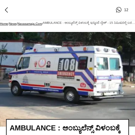
12
AMBULANCE : ಆಂಬ್ಯುಲೆನ್ಸ್ ವಿಳಂಬಕ್ಕೆ ಇನ್ಮುಂದೆ ಬ್ರೇಕ್ - 15 ನಿಮಿಷದಲ್ಲಿ ಬರದಿದ್ರೆ 5 ಸಾವಿರ ರೂ. ಫೈನ್‌!
Home
/
News
/
Navasamaja.com
/
AMBULANCE : ಆಂಬ್ಯುಲೆನ್ಸ್ ವಿಳಂಬಕ್ಕೆ