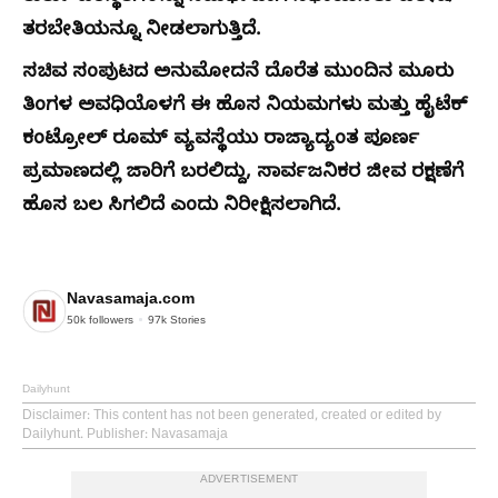
ತರಬೇತಿಯನ್ನೂ ನೀಡಲಾಗುತ್ತಿದೆ.
ಸಚಿವ ಸಂಪುಟದ ಅನುಮೋದನೆ ದೊರೆತ ಮುಂದಿನ ಮೂರು
ತಿಂಗಳ ಅವಧಿಯೊಳಗೆ ಈ ಹೊಸ ನಿಯಮಗಳು ಮತ್ತು ಹೈಟೆಕ್
ಕಂಟ್ರೋಲ್ ರೂಮ್ ವ್ಯವಸ್ಥೆಯು ರಾಜ್ಯಾದ್ಯಂತ ಪೂರ್ಣ
ಪ್ರಮಾಣದಲ್ಲಿ ಜಾರಿಗೆ ಬರಲಿದ್ದು, ಸಾರ್ವಜನಿಕರ ಜೀವ ರಕ್ಷಣೆಗೆ
ಹೊಸ ಬಲ ಸಿಗಲಿದೆ ಎಂದು ನಿರೀಕ್ಷಿಸಲಾಗಿದೆ.
Navasamaja.com
50k
followers
97k
Stories
Dailyhunt
Disclaimer
: This content has not been generated, created or edited by
Dailyhunt. Publisher: Navasamaja
ADVERTISEMENT