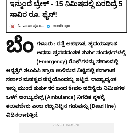
ಇನ್ಮುಂದೆ ಬ್ರೇಕ್ - 15 ನಿಮಿಷದಲ್ಲಿ ಬರದಿದ್ರೆ 5
ಸಾವಿರ ರೂ. ಫೈನ್‌!
Navasamaja.com
1 month ago
ಬೆಂ
ಗಳೂರು : ರಸ್ತೆ ಅಪಘಾತ, ಹೃದಯಾಘಾತ
ಅಥವಾ ಪ್ರಸವದಂತಹ ತುರ್ತು ಸಂದರ್ಭಗಳಲ್ಲಿ
(Emergency) ರೋಗಿಗಳನ್ನು ಸಕಾಲದಲ್ಲಿ
ಆಸ್ಪತ್ರೆಗೆ ತಲುಪಿಸಿ ಪ್ರಾಣ ಉಳಿಸುವ ನಿಟ್ಟಿನಲ್ಲಿ ಕರ್ನಾಟಕ
ಸರ್ಕಾರ ಮಹತ್ವದ ಹೆಜ್ಜೆಯೊಂದನ್ನು ಇಟ್ಟಿದೆ. ರಾಜ್ಯಾದ್ಯಂತ
ಇನ್ನು ಮುಂದೆ ತುರ್ತು ಕರೆ ಬಂದ ಕೇವಲ ಹದಿನೈದು ನಿಮಿಷಗಳ
ಒಳಗೆ ಆಂಬ್ಯುಲೆನ್ಸ್ (Ambulance) ನಿಗದಿತ ಸ್ಥಳಕ್ಕೆ
ತಲುಪಬೇಕು ಎಂಬ ಕಟ್ಟುನಿಟ್ಟಿನ ಗಡುವನ್ನು (Dead line)
ವಿಧಿಸಲಾಗುತ್ತಿದೆ.
ADVERTISEMENT