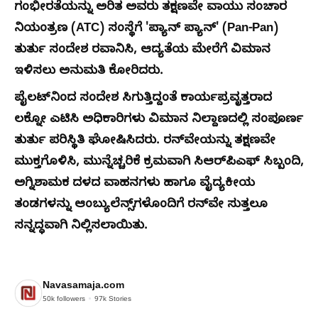
ಗಂಭೀರತೆಯನ್ನು ಅರಿತ ಅವರು ತಕ್ಷಣವೇ ವಾಯು ಸಂಚಾರ
ನಿಯಂತ್ರಣ (ATC) ಸಂಸ್ಥೆಗೆ 'ಪ್ಯಾನ್ ಪ್ಯಾನ್' (Pan-Pan)
ತುರ್ತು ಸಂದೇಶ ರವಾನಿಸಿ, ಆದ್ಯತೆಯ ಮೇರೆಗೆ ವಿಮಾನ
ಇಳಿಸಲು ಅನುಮತಿ ಕೋರಿದರು.
ಪೈಲಟ್‌ನಿಂದ ಸಂದೇಶ ಸಿಗುತ್ತಿದ್ದಂತೆ ಕಾರ್ಯಪ್ರವೃತ್ತರಾದ
ಲಕ್ನೋ ಎಟಿಸಿ ಅಧಿಕಾರಿಗಳು ವಿಮಾನ ನಿಲ್ದಾಣದಲ್ಲಿ ಸಂಪೂರ್ಣ
ತುರ್ತು ಪರಿಸ್ಥಿತಿ ಘೋಷಿಸಿದರು. ರನ್‌ವೇಯನ್ನು ತಕ್ಷಣವೇ
ಮುಕ್ತಗೊಳಿಸಿ, ಮುನ್ನೆಚ್ಚರಿಕೆ ಕ್ರಮವಾಗಿ ಸಿಆರ್‌ಪಿಎಫ್ ಸಿಬ್ಬಂದಿ,
ಅಗ್ನಿಶಾಮಕ ದಳದ ವಾಹನಗಳು ಹಾಗೂ ವೈದ್ಯಕೀಯ
ತಂಡಗಳನ್ನು ಆಂಬ್ಯುಲೆನ್ಸ್‌ಗಳೊಂದಿಗೆ ರನ್‌ವೇ ಸುತ್ತಲೂ
ಸನ್ನದ್ಧವಾಗಿ ನಿಲ್ಲಿಸಲಾಯಿತು.
Navasamaja.com
50k
followers
97k
Stories