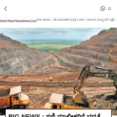
12
BIG NEWS : ಗಣಿ ಮಾಲೀಕರಿಗೆ ಭದ್ರತೆ ಒದಗಿಸಿ: ಸರ್ಕಾರದ ವಿರುದ್ಧ ಗಣಿ ಗುತ್ತಿಗೆದಾರರ ಒಕ್ಕೂಟ ಆಕ್ರೋಶ!
Home
/
News
/
Navasamaja.com
/
BIG NEWS : ಗಣಿ ಮಾಲೀಕರಿಗೆ ಭದ್ರತೆ