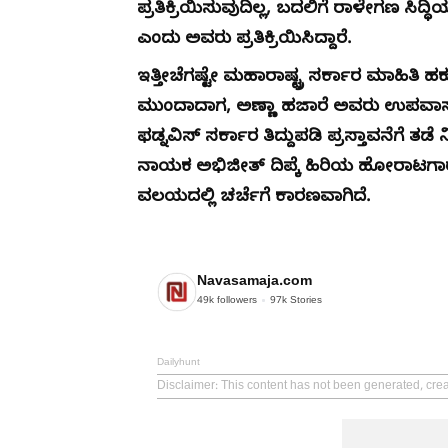
ಪ್ರತಿಕ್ರಿಯಿಸುವುದಿಲ್ಲ, ಬದಲಿಗೆ ರಾಳೇಗಣ ಸಿದ್
ಎಂದು ಅವರು ಪ್ರತಿಕ್ರಿಯಿಸಿದ್ದಾರೆ.
ಇತ್ತೀಚೆಗಷ್ಟೇ ಮಹಾರಾಷ್ಟ್ರ ಸರ್ಕಾರ ಮಾಹಿತಿ ಹ
ಮುಂದಾದಾಗ, ಅಣ್ಣಾ ಹಜಾರೆ ಅವರು ಉಪವಾಸ ಸತ್ಯ
ಫಡ್ನವಿಸ್ ಸರ್ಕಾರ ತಿದ್ದುಪಡಿ ಪ್ರಸ್ತಾವನೆಗೆ ತ
ನಾಯಕ ಅಭಿಜೀತ್ ದಿಪ್ಕೆ ಹಿರಿಯ ಹೋರಾಟಗಾರ
ವಲಯದಲ್ಲಿ ಚರ್ಚೆಗೆ ಕಾರಣವಾಗಿದೆ.
Navasamaja.com
49k
followers
97k
Stories
Dailyhunt
Disclaimer
: This content has not been generated, cre