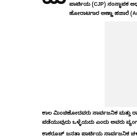
ಮ
ಪಾರ್ಟಿಯ (CJP) ಸಂಸ್ಥಾಪಕ ಅಧ್ಯ
ಹೋರಾಟಗಾರ ಅಣ್ಣಾ ಹಜಾರೆ (Anna H
ಕಾಲ ಮಿಂಚಿಹೋದವರು ಸಾರ್ವಜನಿಕ ಮತ್ತು ರಾಜಕ
ಪಡೆಯುವುದು ಒಳ್ಳೆಯದು ಎಂದು ಅವರು ವ್ಯಂಗ್ಯವ
ಕಾಕರೂಚ್ ಜನತಾ ಪಾರ್ಟಿಯ ಸಾರ್ವಜನಿಕ ಚಳವಳ