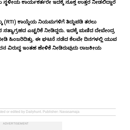
ಧಿಯ ಸ್ಥಳೀಯ ಕಾರ್ಯಕರ್ತರೇ ಇದಕ್ಕೆ ಸೂಕ್ತ ಉತ್ತರ ನೀಡಲಿದ್ದಾರೆ
ಕ್ಕು (RTI) ಕಾಯ್ದೆಯ ನಿಯಮಗಳಿಗೆ ತಿದ್ದುಪಡಿ ತರಲು
ಾಗ್ರಹದ ಎಚ್ಚರಿಕೆ ನೀಡಿದ್ದರು. ಇದಕ್ಕೆ ಮಣಿದ ದೇವೇಂದ್ರ
ಡೆ ನೀಡಿ ಹಿಂಜರಿದಿತ್ತು. ಈ ಘಟನೆ ನಡೆದ ಕೆಲವೇ ದಿನಗಳಲ್ಲಿ ಯುವ
ನ ವಿರುದ್ಧ ಇಂತಹ ಹೇಳಿಕೆ ನೀಡಿರುವುದು ರಾಜಕೀಯ
ated or edited by Dailyhunt. Publisher: Navasamaja
ADVERTISEMENT