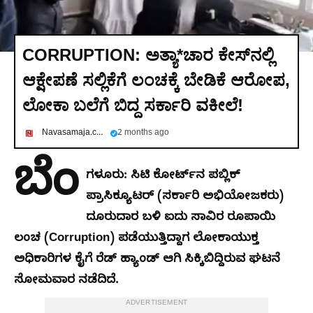
CORRUPTION: ಅತ್ಯಾ*ಚಾರ ಕೇಸ್​​​​​​​ನಲ್ಲಿ
ಆಕ್ಷೇಪಣೆ ಸಲ್ಲಿಕೆಗೆ ಲಂಚಕ್ಕೆ ಬೇಡಿಕೆ ಆರೋಪ,
ಲೋಕಾ ಬಲೆಗೆ ಬಿದ್ದ ಸರ್ಕಾರಿ ವಕೀಲೆ!
Navasamaja.com
2 months ago
ಬೆಂ
ಗಳೂರು: ಸಿಟಿ ಕೋರ್ಟ್‌ನ ಪಬ್ಲಿಕ್
ಪ್ರಾಸಿಕ್ಯೂಟರ್ (ಸರ್ಕಾರಿ ಅಭಿಯೋಜಕರು)
ದೂರುದಾರ ಬಳಿ ಐದು ಸಾವಿರ ರೂಪಾಯಿ
ಲಂಚ (Corruption) ಪಡೆಯುತ್ತಿದ್ದಾಗ ಲೋಕಾಯುಕ್ತ
ಅಧಿಕಾರಿಗಳ ಕೈಗೆ ರೆಡ್ ಹ್ಯಾಂಡ್ ಆಗಿ ಸಿಕ್ಕಿಬಿದ್ದಿರುವ ಘಟನೆ
ಸೋಮವಾರ ನಡೆದಿದೆ.
ADVERTISEMENT