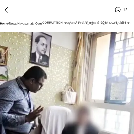
12
CORRUPTION: ಅತ್ಯಾ*ಚಾರ ಕೇಸ್​​​​​​​ನಲ್ಲಿ ಆಕ್ಷೇಪಣೆ ಸಲ್ಲಿಕೆಗೆ ಲಂಚಕ್ಕೆ ಬೇಡಿಕೆ ಆರೋಪ, ಲೋಕಾ ಬಲೆಗೆ ಬಿದ್ದ ಸರ್ಕಾರಿ ವಕೀಲೆ!
Home
/
News
/
Navasamaja.com
/