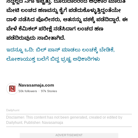
ಸದ್ದಿಲ್ಲದೆ ನಿಗಾ ಇಟ್ಟಿತ್ತು. ದೂರುದಾರರಿಂದ ಅಧಿಕಾರಿ ಮಾರುತಿ
ಮೇಟಿ ಲಂಚದ ಹಣವನ್ನು ಕೈಗೆ ಪಡೆದುಕೊಳ್ಳುತ್ತಿದ್ದಂತೆಯೇ
ದಾಳಿ ನಡೆಸಿದ ಪೊಲೀಸರು, ಆತನನ್ನು ವಶಕ್ಕೆ ಪಡೆದಿದ್ದಾರೆ. ಈ
ವೇಳೆ ಕೆಮಿಕಲ್ ಪರೀಕ್ಷೆ ನಡೆಸಿದಾಗ ಲಂಚದ ಹಣ
ಪಡೆದಿರುವುದು ಸಾಬೀತಾಗಿದೆ.
ಇದನ್ನೂ ಒದಿ: ಬಿಲ್‌ ಪಾಸ್‌ ಮಾಡಲು ಲಂಚಕ್ಕೆ ಬೇಡಿಕೆ,
ಲೋಕಾಯುಕ್ತ ಬಲೆಗೆ ಬಿದ್ದ ಭ್ರಷ್ಟ ಅಧಿಕಾರಿಗಳು
Navasamaja.com
50k
followers
97k
Stories
Dailyhunt
Disclaimer
: This content has not been generated, created or edited by
Dailyhunt. Publisher: Navasamaja
ADVERTISEMENT