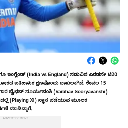
ಾಗೂ ಇಂಗ್ಲೆಂಡ್ (India vs England) ನಡುವಿನ ಎರಡನೇ ಟಿ20
ೆಟ್ ಲೋಕದ ಐತಿಹಾಸಿಕ ಕ್ಷಣವೊಂದು ದಾಖಲಾಗಿದೆ. ಕೇವಲ 15
ರ ವೈಭವ್ ಸೂರ್ಯವಂಶಿ (Vaibhav Sooryavanshi)
ಲಿ (Playing XI) ಸ್ಥಾನ ಪಡೆಯುವ ಮೂಲಕ
್ಪಣೆ ಮಾಡಿದ್ದಾರೆ.
ADVERTISEMENT