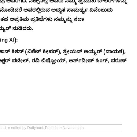
ರಿಗಿದೆ. ನೆಟ್ಸ್‌ನಲ್ಲಿ ಅವರು ನಮ್ಮ ಪ್ರಮುಖ ಬೌಲರ್‌ಗಳನ್ನು
ೀತಿ ನೋಡಿದರೆ ಅವರಲ್ಲಿರುವ ಅದ್ಭುತ ಸಾಮರ್ಥ್ಯ ಏನೆಂಬುದು
ಂತಹ ಅಪ್ರತಿಮ ಪ್ರತಿಭೆಗಳು ನಮ್ಮನ್ನು ಸದಾ
್ಯರ್ ನುಡಿದರು.
ng XI):
ನ್ ಕಿಶನ್ (ವಿಕೆಟ್ ಕೀಪರ್), ಶ್ರೇಯಸ್ ಅಯ್ಯರ್ (ನಾಯಕ),
ಅಕ್ಷರ್ ಪಟೇಲ್, ರವಿ ಬಿಷ್ಣೋಯ್, ಅರ್ಶ್‌ದೀಪ್ ಸಿಂಗ್, ವರುಣ್
ated or edited by Dailyhunt. Publisher: Navasamaja