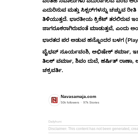
ಎಂತಹ ಸವಾಲುಗಳು ಎದುರಾಗಲಿವೆ ಎಂಬ ಅರಿವು ಅವ
ಎದುರಿಸುವ ಮತ್ತು ಸಿಕ್ಸರ್‌ಗಳನ್ನು ಚಚ್ಚುವ ರ
ತಿಳಿಯುತ್ತದೆ. ಭಾರತೀಯ ಕ್ರಿಕೆಟ್‌ ತರಲಿರುವ ಇ
ಜಾಗರೂಕರಾಗಿರುವಂತೆ ಮಾಡುತ್ತವೆ, ಎಂದು ಅಯ
ಭಾರತದ ಪರ ಆಡುವ ಹನ್ನೊಂದರ ಬಳಗ (Playi
ವೈಭವ್ ಸೂರ್ಯವಂಶಿ, ಅಭಿಷೇಕ್ ಶರ್ಮಾ, ಇಶಾ
ತಿಲಕ್ ವರ್ಮಾ, ಶಿವಂ ದುಬೆ, ಹರ್ಷಿತ್ ರಾಣಾ, 
ಚಕ್ರವರ್ತಿ.
Navasamaja.com
50k
followers
97k
Stories
Dailyhunt
Disclaimer
: This content has not been generated, cre