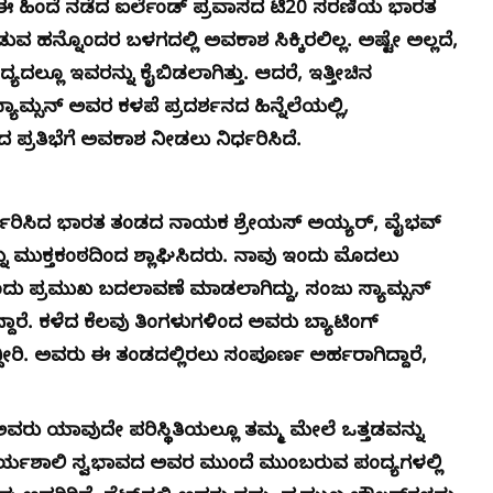
ು. ಈ ಹಿಂದೆ ನಡೆದ ಐರ್ಲೆಂಡ್ ಪ್ರವಾಸದ ಟಿ20 ಸರಣಿಯ ಭಾರತ
ವ ಹನ್ನೊಂದರ ಬಳಗದಲ್ಲಿ ಅವಕಾಶ ಸಿಕ್ಕಿರಲಿಲ್ಲ. ಅಷ್ಟೇ ಅಲ್ಲದೆ,
ಯದಲ್ಲೂ ಇವರನ್ನು ಕೈಬಿಡಲಾಗಿತ್ತು. ಆದರೆ, ಇತ್ತೀಚಿನ
ಯಾಮ್ಸನ್ ಅವರ ಕಳಪೆ ಪ್ರದರ್ಶನದ ಹಿನ್ನೆಲೆಯಲ್ಲಿ,
್ರತಿಭೆಗೆ ಅವಕಾಶ ನೀಡಲು ನಿರ್ಧರಿಸಿದೆ.
ಿರ್ಧರಿಸಿದ ಭಾರತ ತಂಡದ ನಾಯಕ ಶ್ರೇಯಸ್ ಅಯ್ಯರ್, ವೈಭವ್
ಮುಕ್ತಕಂಠದಿಂದ ಶ್ಲಾಘಿಸಿದರು. ನಾವು ಇಂದು ಮೊದಲು
ಿ ಒಂದು ಪ್ರಮುಖ ಬದಲಾವಣೆ ಮಾಡಲಾಗಿದ್ದು, ಸಂಜು ಸ್ಯಾಮ್ಸನ್
ದಾರೆ. ಕಳೆದ ಕೆಲವು ತಿಂಗಳುಗಳಿಂದ ಅವರು ಬ್ಯಾಟಿಂಗ್
ದೀರಿ. ಅವರು ಈ ತಂಡದಲ್ಲಿರಲು ಸಂಪೂರ್ಣ ಅರ್ಹರಾಗಿದ್ದಾರೆ,
ರು ಯಾವುದೇ ಪರಿಸ್ಥಿತಿಯಲ್ಲೂ ತಮ್ಮ ಮೇಲೆ ಒತ್ತಡವನ್ನು
ತ ಧೈರ್ಯಶಾಲಿ ಸ್ವಭಾವದ ಅವರ ಮುಂದೆ ಮುಂಬರುವ ಪಂದ್ಯಗಳಲ್ಲಿ