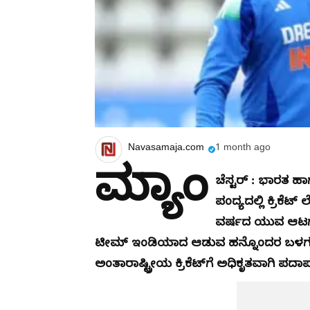
Navasamaja.com
1 month ago
ಮ್ಯಾಂ
ಚೆಸ್ಟರ್ : ಭಾರತ ಹ
ಪಂದ್ಯದಲ್ಲಿ ಕ್ರಿಕ
ವರ್ಷದ ಯುವ ಆಟಗಾ
ಟೀಮ್ ಇಂಡಿಯಾದ ಆಡುವ ಹನ್ನೊಂದರ ಬಳಗದಲ್
ಅಂತಾರಾಷ್ಟ್ರೀಯ ಕ್ರಿಕೆಟ್‌ಗೆ ಅಧಿಕೃತವಾಗಿ ಪದಾರ