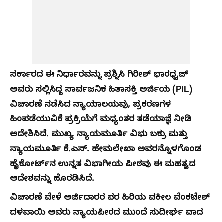
ಸರ್ಕಾರದ ಈ ನಿರ್ಧಾರವನ್ನು ಪ್ರಶ್ನಿಸಿ ಗಿರೀಶ್ ಭಾರಧ್ವಜ್
ಅವರು ಸಲ್ಲಿಸಿದ್ದ ಸಾರ್ವಜನಿಕ ಹಿತಾಸಕ್ತಿ ಅರ್ಜಿಯ (PIL)
ವಿಚಾರಣೆ ನಡೆಸಿದ ನ್ಯಾಯಾಲಯವು, ಪ್ರಕರಣಗಳ
ಹಿಂಪಡೆಯುವಿಕೆ ಪ್ರಕ್ರಿಯೆಗೆ ಮಧ್ಯಂತರ ತಡೆಯಾಜ್ಞೆ ನೀಡಿ
ಆದೇಶಿಸಿದೆ. ಮುಖ್ಯ ನ್ಯಾಯಮೂರ್ತಿ ವಿಭು ಬಕ್ರು ಮತ್ತು
ನ್ಯಾಯಮೂರ್ತಿ ಕೆ.ಎಸ್. ಹೇಮಲೇಖಾ ಅವರನ್ನೊಳಗೊಂಡ
ಹೈಕೋರ್ಟ್‌ನ ಉನ್ನತ ವಿಭಾಗೀಯ ಪೀಠವು ಈ ಮಹತ್ವದ
ಆದೇಶವನ್ನು ಹೊರಡಿಸಿದೆ.
ವಿಚಾರಣೆ ವೇಳೆ ಅರ್ಜಿದಾರರ ಪರ ಹಿರಿಯ ವಕೀಲ ವೆಂಕಟೇಶ್
ದಳವಾಯಿ ಅವರು ನ್ಯಾಯಪೀಠದ ಮುಂದೆ ಸುದೀರ್ಘ ವಾದ