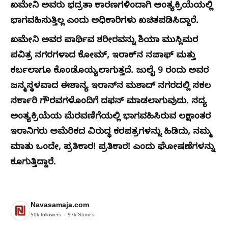
ಖಮೇನಿ ಅವರು ಭದ್ರತಾ ಕಾರಣಗಳಿಂದಾಗಿ ಅಂತ್ಯಕ್ರಿಯೆಯಲ್ಲಿ
ಭಾಗವಹಿಸುತ್ತಿಲ್ಲ ಎಂದು ಅಧಿಕಾರಿಗಳು ಖಚಿತಪಡಿಸಿದ್ದಾರೆ.
ಖಮೇನಿ ಅವರ ಪಾರ್ಥಿವ ಶರೀರವನ್ನು ಶಿಯಾ ಮುಸ್ಲಿಮರ
ಪವಿತ್ರ ನಗರಗಳಾದ ಕೋಮ್, ಇರಾಕ್‌ನ ನಜಾಫ್ ಮತ್ತು
ಕರ್ಬಲಾಗೂ ಕೊಂಡೊಯ್ಯಲಾಗುತ್ತದೆ. ಜುಲೈ 9 ರಂದು ಅವರ
ಜನ್ಮಸ್ಥಳವಾದ ಈಶಾನ್ಯ ಇರಾನ್‌ನ ಮಶಾದ್ ನಗರದಲ್ಲಿ ಸಕಲ
ಸರ್ಕಾರಿ ಗೌರವಗಳೊಂದಿಗೆ ದಫನ್ ಮಾಡಲಾಗುವುದು. ಸದ್ಯ
ಅಂತ್ಯಕ್ರಿಯೆಯ ಮೆರವಣಿಗೆಯಲ್ಲಿ ಭಾಗವಹಿಸಿರುವ ಲಕ್ಷಾಂತರ
ಇರಾನಿಗರು ಅಮೆರಿಕದ ವಿರುದ್ಧ ಕರಪತ್ರಗಳನ್ನು ಹಿಡಿದು, ನಮ್ಮ
ಮಾತು ಒಂದೇ, ಪ್ರತಿಕಾರ! ಪ್ರತಿಕಾರ! ಎಂದು ಘೋಷಣೆಗಳನ್ನು
ಕೂಗುತ್ತಿದ್ದಾರೆ.
Navasamaja.com
50k
followers
97k
Stories