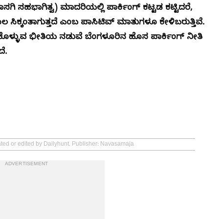
ಗಿ ಸಹಭಾಗಿತ್ವ) ಮಾದರಿಯಲ್ಲಿ ಪಾರ್ಕಿಂಗ್ ಕಟ್ಟಡ ಕಟ್ಟಿದರೆ,
್ಕಂತಾಗುತ್ತದೆ ಎಂಬ ಪಾಸಿಟಿವ್ ಮಾತುಗಳೂ ಕೇಳಿಬರುತ್ತಿವೆ.
ದುಕೊಳ್ಳುವ ಭೀತಿಯ ನಡುವೆ ಬೆಂಗಳೂರಿನ ಹೊಸ ಪಾರ್ಕಿಂಗ್ ನೀತಿ
ೆ.
ated or edited by Dailyhunt. Publisher: Navasamaja
ADVERTISEMENT