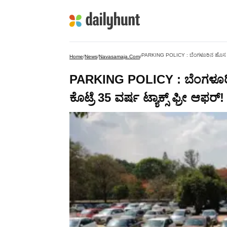
PARKING POLICY : ಬೆಂಗಳೂರಿನ ಹೊಸ ಖಾಲಿ ಸ
Home
/
News
/
Navasamaja.com
/
PARKING POLICY : ಬೆಂಗಳೂರಿನ 
ಕೊಟ್ರೆ 35 ವರ್ಷ ಟ್ಯಾಕ್ಸ್ ಫ್ರೀ ಆಫರ್!