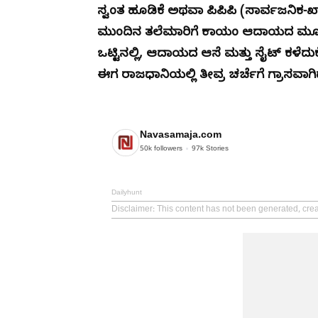
ಸ್ವಂತ ಹೂಡಿಕೆ ಅಥವಾ ಪಿಪಿಪಿ (ಸಾರ್ವಜನಿಕ-ಖಾಸ
ಮುಂದಿನ ತಲೆಮಾರಿಗೆ ಕಾಯಂ ಆದಾಯದ ಮೂಲ ಸಿಕ
ಒಟ್ಟಿನಲ್ಲಿ, ಆದಾಯದ ಆಸೆ ಮತ್ತು ಸೈಟ್ ಕಳೆ
ಈಗ ರಾಜಧಾನಿಯಲ್ಲಿ ತೀವ್ರ ಚರ್ಚೆಗೆ ಗ್ರಾಸವಾಗಿದ
Navasamaja.com
50k
followers
97k
Stories
Dailyhunt
Disclaimer
: This content has not been generated, cre