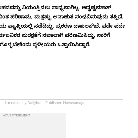
ಾಹನವನ್ನು ನಿಯಂತ್ರಿಸಲು ಸಾಧ್ಯವಾಗಿಲ್ಲ. ಅದೃಷ್ಟವಶಾತ್
ಾಗಿ ನಿಂತ ಪರಿಣಾಮ, ಮತ್ತಷ್ಟು ಅನಾಹುತ ಸಂಭವಿಸುವುದು ತಪ್ಪಿದೆ.
ಾಪ್ತಿಯಲ್ಲಿ ನಡೆದಿದ್ದು, ಪ್ರಕರಣ ದಾಖಲಾಗಿದೆ. ಪದೇ ಪದೇ
ನಿಕರ ಸುರಕ್ಷತೆಗೆ ಸವಾಲಾಗಿ ಪರಿಣಮಿಸಿದ್ದು, ಸಾರಿಗೆ
ಗೊಳ್ಳಬೇಕೆಂದು ಸ್ಥಳೀಯರು ಒತ್ತಾಯಿಸಿದ್ದಾರೆ.
ated or edited by Dailyhunt. Publisher: Navasamaja
ADVERTISEMENT