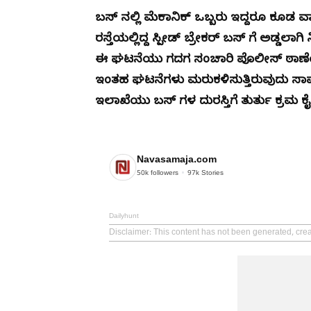
ಬಸ್ ನಲ್ಲಿ ಮೆಕಾನಿಕ್ ಒಬ್ಬರು ಇದ್ದರೂ ಕೂಡ ವ
ರಸ್ತೆಯಲ್ಲಿದ್ದ ಸ್ಪೀಡ್ ಬ್ರೇಕರ್ ಬಸ್ ಗೆ ಅಡ್ಡಲ
ಈ ಘಟನೆಯು ಗದಗ ಸಂಚಾರಿ ಪೊಲೀಸ್ ಠಾಣೆಯ ವ್ಯ
ಇಂತಹ ಘಟನೆಗಳು ಮರುಕಳಿಸುತ್ತಿರುವುದು ಸಾರ್ವಜ
ಇಲಾಖೆಯು ಬಸ್ ಗಳ ದುರಸ್ತಿಗೆ ತುರ್ತು ಕ್ರಮ ಕೈ
Navasamaja.com
50k
followers
97k
Stories
Dailyhunt
Disclaimer
: This content has not been generated, cre