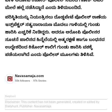
ವೇಳೆ ಆರೋಪಿ ಕಿಶೋರ್ ಪೊಲೀಸ್ ಸಿಬಂದಿ ಗಣೇಶ್ ಅವರ
ಮೇಲೆ ಹಲ್ಲೆ ನಡೆಸಿದ್ದಾನೆ ಎಂದು ತಿಳಿದುಬಂದಿದೆ.
ಪರಿಸ್ಥಿತಿಯನ್ನು ನಿಯಂತ್ರಿಸಲು ದೊಡ್ಡಪೇಟೆ ಪೊಲೀಸ್‌ ಠಾಣೆಯ
ಇನ್ಸ್‌ಪೆಕ್ಟ‌ರ್ ಸತ್ಯನಾರಾಯಣ ಮೊದಲು ಗಾಳಿಯಲ್ಲಿ ಗುಂಡು
ಹಾರಿಸಿ ಎಚ್ಚರಿಕೆ ನೀಡಿದ್ದರು. ಆದರೂ ಆರೋಪಿ ಪೊಲೀಸರ
ಸೂಚನೆ ಪಾಲಿಸದ ಹಿನ್ನೆಲೆಯಲ್ಲಿ ಆತ್ಮರಕ್ಷಣೆ ಹಾಗೂ ಬಂಧನದ
ಉದ್ದೇಶದಿಂದ ಕಿಶೋರ್ ಕಾಲಿಗೆ ಗುಂಡು ಹಾರಿಸಿ ವಶಕ್ಕೆ
ಪಡೆಯಲಾಗಿದೆ ಎಂದು ಪೊಲೀಸ್ ಮೂಲಗಳು ತಿಳಿಸಿವೆ.
Navasamaja.com
50k
followers
97k
Stories
Dailyhunt
Disclaimer
: This content has not been generated, created or edited by
Dailyhunt. Publisher: Navasamaja