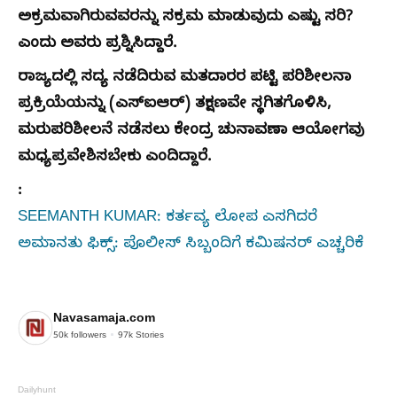
ಅಕ್ರಮವಾಗಿರುವವರನ್ನು ಸಕ್ರಮ ಮಾಡುವುದು ಎಷ್ಟು ಸರಿ?
ಎಂದು ಅವರು ಪ್ರಶ್ನಿಸಿದ್ದಾರೆ.
ರಾಜ್ಯದಲ್ಲಿ ಸದ್ಯ ನಡೆದಿರುವ ಮತದಾರರ ಪಟ್ಟಿ ಪರಿಶೀಲನಾ
ಪ್ರಕ್ರಿಯೆಯನ್ನು (ಎಸ್‌ಐಆರ್) ತಕ್ಷಣವೇ ಸ್ಥಗಿತಗೊಳಿಸಿ,
ಮರುಪರಿಶೀಲನೆ ನಡೆಸಲು ಕೇಂದ್ರ ಚುನಾವಣಾ ಆಯೋಗವು
ಮಧ್ಯಪ್ರವೇಶಿಸಬೇಕು ಎಂದಿದ್ದಾರೆ.
:
SEEMANTH KUMAR: ಕರ್ತವ್ಯ ಲೋಪ ಎಸಗಿದರೆ
ಅಮಾನತು ಫಿಕ್ಸ್: ಪೊಲೀಸ್ ಸಿಬ್ಬಂದಿಗೆ ಕಮಿಷನರ್ ಎಚ್ಚರಿಕೆ
Navasamaja.com
50k
followers
97k
Stories
Dailyhunt