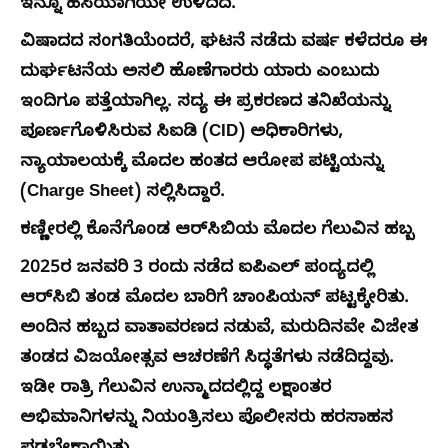
ಇನ್ನೂ ಹಸಿಯಾಗಿಯೇ ಉಳಿದಿದೆ.
ವಿಷಾದದ ಸಂಗತಿಯೆಂದರೆ, ಘಟನೆ ನಡೆದು ವರ್ಷ ಕಳೆದರೂ ಈ
ದುರ್ಘಟನೆಯ ಅಸಲಿ ಹೊಣೆಗಾರರು ಯಾರು ಎಂಬುದು
ಇಂದಿಗೂ ಪತ್ತೆಯಾಗಿಲ್ಲ. ಸದ್ಯ ಈ ಪ್ರಕರಣದ ತನಿಖೆಯನ್ನು
ಪೂರ್ಣಗೊಳಿಸಿರುವ ಸಿಐಡಿ (CID) ಅಧಿಕಾರಿಗಳು,
ನ್ಯಾಯಾಲಯಕ್ಕೆ ಮೊದಲ ಹಂತದ ಆರೋಪ ಪಟ್ಟಿಯನ್ನು
(Charge Sheet) ಸಲ್ಲಿಸಿದ್ದಾರೆ.
ಕಣ್ಣೀರಲ್ಲಿ ಕೊನೆಗೊಂಡ ಆರ್‌ಸಿಬಿಯ ಮೊದಲ ಗೆಲುವಿನ ಹಬ್ಬ
2025ರ ಜನವರಿ 3 ರಂದು ನಡೆದ ಐಪಿಎಲ್‌ ಪಂದ್ಯದಲ್ಲಿ
ಆರ್‌ಸಿಬಿ ತಂಡ ಮೊದಲ ಬಾರಿಗೆ ಚಾಂಪಿಯನ್ ಪಟ್ಟಕ್ಕೇರಿತು.
ಅಂದಿನ ಹಬ್ಬದ ವಾತಾವರಣದ ನಡುವೆ, ಮರುದಿನವೇ ವಿಜೇತ
ತಂಡದ ವಿಜಯೋತ್ಸವ ಆಚರಣೆಗೆ ಸಿದ್ಧತೆಗಳು ನಡೆದಿದ್ದವು.
ಇಡೀ ರಾತ್ರಿ ಗೆಲುವಿನ ಉನ್ಮಾದದಲ್ಲಿದ್ದ ಲಕ್ಷಾಂತರ
ಅಭಿಮಾನಿಗಳನ್ನು ನಿಯಂತ್ರಿಸಲು ಪೊಲೀಸರು ಹರಸಾಹಸ