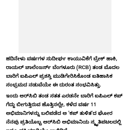
ಹದಿನೇಳು ವರ್ಷಗಳ ಸುದೀರ್ಘ ಕಾಯುವಿಕೆಗೆ ಬ್ರೇಕ್ ಹಾಕಿ,
ರಾಯಲ್ ಚಾಲೆಂಜರ್ಸ್‌ ಬೆಂಗಳೂರು (RCB) ತಂಡ ಮೊದಲ
ಬಾರಿಗೆ ಐಪಿಎಲ್ ಪ್ರಶಸ್ತಿ ಮುಡಿಗೇರಿಸಿಕೊಂಡ ಐತಿಹಾಸಿಕ
ಸಂಭ್ರಮದ ನಡುವೆಯೇ ಈ ದುರಂತ ಸಂಭವಿಸಿತ್ತು.
ಇಂದು ಆರ್‌ಸಿಬಿ ತಂಡ ಸತತ ಎರಡನೇ ಬಾರಿಗೆ ಐಪಿಎಲ್‌ ಕಪ್‌
ಗೆದ್ದು ಬೀಗುತ್ತಿರುವ ಹೊತ್ತಿನಲ್ಲೇ, ಕಳೆದ ವರ್ಷ 11
ಅಭಿಮಾನಿಗಳನ್ನು ಬಲಿಪಡೆದ ಆ 'ಕಪ್‌ ತುಳಿತ'ದ ಘೋರ
ನೆನಪು ಪ್ರತಿಯೊಬ್ಬ ಆರ್‌ಸಿಬಿ ಅಭಿಮಾನಿಯ ಸ್ಮೃತಿಪಟಲದಲ್ಲಿ