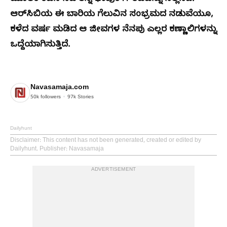
ಆರ್‌ಸಿಬಿಯ ಈ ಬಾರಿಯ ಗೆಲುವಿನ ಸಂಭ್ರಮದ ನಡುವೆಯೂ,
ಕಳೆದ ವರ್ಷ ಮಡಿದ ಆ ಜೀವಗಳ ನೆನಪು ಎಲ್ಲರ ಕಣ್ಣಾಲಿಗಳನ್ನು
ಒದ್ದೆಯಾಗಿಸುತ್ತಿದೆ.
Navasamaja.com
50k
followers
97k
Stories
Dailyhunt
Disclaimer
: This content has not been generated, created or edited by
Dailyhunt. Publisher: Navasamaja
ADVERTISEMENT