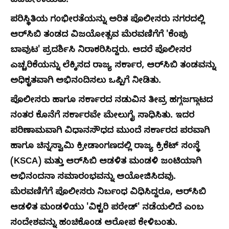
ಪಡಬೇಕಾಯಿತು.
ಪರಿಸ್ಥಿತಿಯ ಗಂಭೀರತೆಯನ್ನು ಅರಿತ ಪೊಲೀಸರು ನಗರದಲ್ಲಿ
ಆರ್‌ಸಿಬಿ ತಂಡದ ವಿಜಯೋತ್ಸವ ಮೆರವಣಿಗೆಗೆ 'ಕೆಂಪು
ಬಾವುಟ' ಪ್ರದರ್ಶಿಸಿ ನಿರಾಕರಿಸಿದ್ದರು. ಆದರೆ ಪೊಲೀಸರ
ಎಚ್ಚರಿಕೆಯನ್ನು ಲೆಕ್ಕಿಸದ ರಾಜ್ಯ ಸರ್ಕಾರ, ಆರ್‌ಸಿಬಿ ತಂಡವನ್ನು
ಅಧಿಕೃತವಾಗಿ ಅಭಿನಂದಿಸಲು ಒಪ್ಪಿಗೆ ನೀಡಿತು.
ಪೊಲೀಸರು ಹಾಗೂ ಸರ್ಕಾರದ ನಡುವಿನ ತೀವ್ರ ಹಗ್ಗಜಗ್ಗಾಟದ
ನಂತರ ಕೊನೆಗೆ ಸರ್ಕಾರವೇ ಮೇಲುಗೈ ಸಾಧಿಸಿತು. ಇದರ
ಪರಿಣಾಮವಾಗಿ ವಿಧಾನಸೌಧದ ಮುಂದೆ ಸರ್ಕಾರದ ಪರವಾಗಿ
ಹಾಗೂ ಚಿನ್ನಸ್ವಾಮಿ ಕ್ರೀಡಾಂಗಣದಲ್ಲಿ ರಾಜ್ಯ ಕ್ರಿಕೆಟ್ ಸಂಸ್ಥೆ
(KSCA) ಮತ್ತು ಆರ್‌ಸಿಬಿ ಆಡಳಿತ ಮಂಡಳಿ ಜಂಟಿಯಾಗಿ
ಅಭಿನಂದನಾ ಸಮಾರಂಭವನ್ನು ಆಯೋಜಿಸಿದವು.
ಮೆರವಣಿಗೆಗೆ ಪೊಲೀಸರು ನಿರ್ಬಂಧ ವಿಧಿಸಿದ್ದರೂ, ಆರ್‌ಸಿಬಿ
ಆಡಳಿತ ಮಂಡಳಿಯು 'ವಿಕ್ಟರಿ ಪರೇಡ್' ನಡೆಯಲಿದೆ ಎಂಬ
ಸಂದೇಶವನ್ನು ಹಂಚಿಕೊಂಡ ಆರೋಪ ಕೇಳಿಬಂತು.