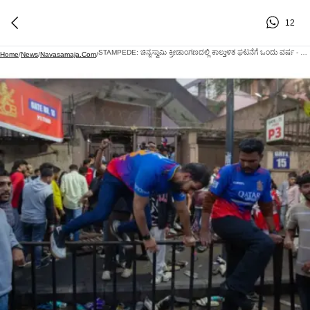
12
STAMPEDE: ಚಿನ್ನಸ್ವಾಮಿ ಕ್ರೀಡಾಂಗಣದಲ್ಲಿ ಕಾಲ್ತುಳಿತ ಘಟನೆಗೆ ಒಂದು ವರ್ಷ - ದುರಂತಕ್ಕೆ ಹೊಣೆ ಯಾರು?
Home
/
News
/
Navasamaja.com
/