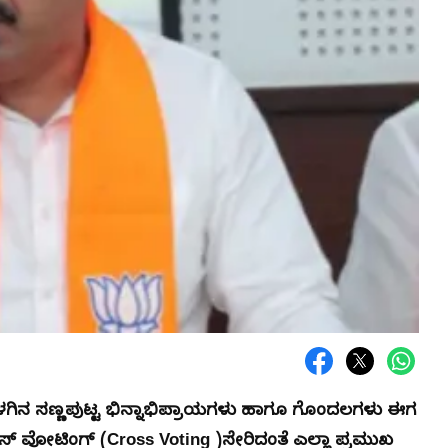
ದೊಳಗಿನ ಸಣ್ಣಪುಟ್ಟ ಭಿನ್ನಾಭಿಪ್ರಾಯಗಳು ಹಾಗೂ ಗೊಂದಲಗಳು ಈಗ
ಾಸ್ ವೋಟಿಂಗ್ (Cross Voting )ಸೇರಿದಂತೆ ಎಲ್ಲಾ ಪ್ರಮುಖ