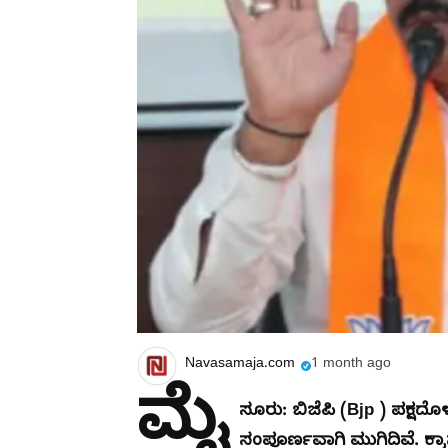
Navasamaja.com
1 month ago
ಮೈ
ಸೂರು: ಬಿಜೆಪಿ (Bjp ) ಪಕ್ಷ
ಸಂಪೂರ್ಣವಾಗಿ ಮುಗಿದಿವೆ. ಕ್ರ