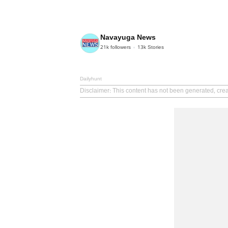
Navayuga News
21k
followers
13k
Stories
Dailyhunt
Disclaimer
: This content has not been generated, cr