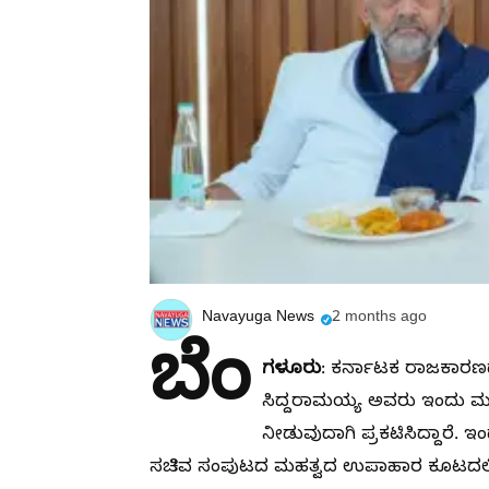
Navayuga News
2 months ago
ಬೆಂ
ಗಳೂರು
: ಕರ್ನಾಟಕ ರಾಜಕಾರಣದಲ
ಸಿದ್ದರಾಮಯ್ಯ ಅವರು ಇಂದು ಮಧ್ಯ
ನೀಡುವುದಾಗಿ ಪ್ರಕಟಿಸಿದ್ದಾರೆ. ಇ
ಸಚಿವ ಸಂಪುಟದ ಮಹತ್ವದ ಉಪಾಹಾರ ಕೂಟದಲ್ಲಿ (Br