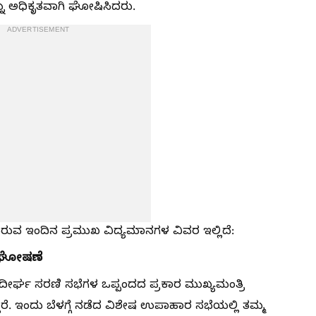
ು ಅಧಿಕೃತವಾಗಿ ಘೋಷಿಸಿದರು.
ADVERTISEMENT
ವ ಇಂದಿನ ಪ್ರಮುಖ ವಿದ್ಯಮಾನಗಳ ವಿವರ ಇಲ್ಲಿದೆ:
ಂ ಘೋಷಣೆ
 ಸುದೀರ್ಘ ಸರಣಿ ಸಭೆಗಳ ಒಪ್ಪಂದದ ಪ್ರಕಾರ ಮುಖ್ಯಮಂತ್ರಿ
ಾರೆ. ಇಂದು ಬೆಳಗ್ಗೆ ನಡೆದ ವಿಶೇಷ ಉಪಾಹಾರ ಸಭೆಯಲ್ಲಿ ತಮ್ಮ