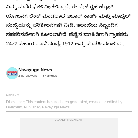
ನಿಮ್ಮ ಮನೆಗೆ ಭೇಟಿ ನೀಡಲಿದ್ದಾರೆ. ಈ ವೇಳೆ ಗೃಹ ಜ್ಯೋತಿ
ಯೋಜನೆಗೆ ಲಿಂಕ್ ಮಾಡಲಾದ ಆಧಾರ್ ಕಾರ್ಡ್ ಮತ್ತು ಮೊಬೈಲ್
ಸಂಖ್ಯೆಯನ್ನು ಪರಿಶೀಲನೆಗಾಗಿ ನೀಡಿ, ಇಲಾಖೆಯ ಸಿಬ್ಬಂದಿಗೆ
ಸಹಕರಿಸಬೇಕಾಗಿ ಕೋರಲಾಗಿದೆ. ಹೆಚ್ಚಿನ ಮಾಹಿತಿಗಾಗಿ ಗ್ರಾಹಕರು
24×7 ಸಹಾಯವಾಣಿ ಸಂಖ್ಯೆ 1912 ಅನ್ನು ಸಂಪರ್ಕಿಸಬಹುದು.
Navayuga News
21k
followers
13k
Stories
Dailyhunt
Disclaimer
: This content has not been generated, created or edited by
Dailyhunt. Publisher: Navayuga News
ADVERTISEMENT