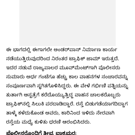
ಈ ಭಾಗದಲ್ಲಿ ಈಗಾಗಲೇ ಅಂಡರ್‌ಪಾಸ್ ನಿರ್ಮಾಣ ಕಾರ್ಯ
ನಡೆಯುತ್ತಿರುವುದರಿಂದ ನಿರಂತರ ಟ್ರಾಫಿಕ್ ಜಾಮ್ ಇರುತ್ತದೆ.
ಇದರ ನಡುವೆ ರಾಜ್ಯಪಾಲರ ಮೂವ್‌ಮೆಂಟ್‌ಗಾಗಿ ಪೊಲೀಸರು
ಸುಮಾರು ಅರ್ಧ ಗಂಟೆಗೂ ಹೆಚ್ಚು ಕಾಲ ವಾಹನಗಳ ಸಂಚಾರವನ್ನು
ಸಂಪೂರ್ಣವಾಗಿ ಸ್ಥಗಿತಗೊಳಿಸಿದ್ದರು. ಈ ವೇಳೆ ಗರ್ಭಿಣಿ ಪತ್ನಿಯನ್ನು
ತುರ್ತಾಗಿ ಆಸ್ಪತ್ರೆಗೆ ಕರೆದೊಯ್ಯುತ್ತಿದ್ದ ವಾಹನ ಚಾಲಕರೊಬ್ಬರು
ಟ್ರಾಫಿಕ್‌ನಲ್ಲಿ ಸಿಲುಕಿ ಪರದಾಡಿದ್ದಾರೆ. ರಸ್ತೆ ಬಿಡುಗಡೆಯಾಗದಿದ್ದಾಗ
ತಾಳ್ಮೆ ಕಳೆದುಕೊಂಡ ಅವರು, ಕಾರಿನಿಂದ ಇಳಿದು ನೇರವಾಗಿ
ರಸ್ತೆಯ ಮಧ್ಯೆ ಕುಳಿತು ಧರಣಿ ಆರಂಭಿಸಿದರು.
ಪೊಲೀಸರೊಂದಿಗೆ ತೀವ್ರ ವಾಕ್ಸಮರ: