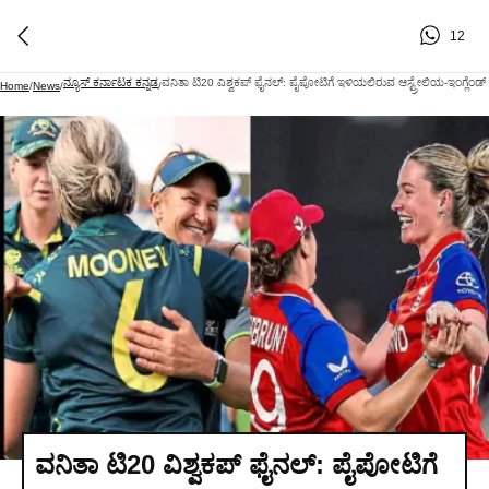
12
ನ್ಯೂಸ್ ಕರ್ನಾಟಕ ಕನ್ನಡ
ವನಿತಾ ಟಿ20 ವಿಶ್ವಕಪ್‌ ಫೈನಲ್‌: ಪೈಪೋಟಿಗೆ ಇಳಿಯಲಿರುವ ಆಸ್ಟ್ರೇಲಿಯ-ಇಂಗ್ಲೆಂಡ್‌
Home
/
News
/
/
ವನಿತಾ ಟಿ20 ವಿಶ್ವಕಪ್‌ ಫೈನಲ್‌: ಪೈಪೋಟಿಗೆ