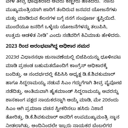
ವೇಳೆ ತೀವ್ರ ಭಾವುಕರಾದ ಅವರು ಕಣ್ಣೀರು ಹಾಕಿದರು. “ನಾನು
ಮುಖ್ಯಮಂತ್ರಿಯಾಗಿ ಜಾರಿಗೆ ತಂದಿರುವ ಜನಪದ ಯೋಜನೆಗಳು
ಮತ್ತು ಮಾಡಿರುವ ಕೆಲಸಗಳ ಬಗ್ಗೆ ನನಗೆ ಸಂಪೂರ್ಣ ತೃಪ್ತಿಯಿದೆ.
ಮುಂದೆಯೂ ಜನರಿಗೆ ಒಳ್ಳೆಯ ಯೋಜನೆಗಳನ್ನು ತಲುಪಿಸಿ,
ಉತ್ತಮ ಆಡಳಿತ ನೀಡಿ” ಎಂದು ಸಚಿವರಿಗೆ ಕಿವಿಮಾತು ಹೇಳಿದರು.
2023
ರಿಂದ
ಆರಂಭವಾಗಿದ್ದ
ಅಧಿಕಾರ
ಸಮರ
2023ರ ವಿಧಾನಸಭಾ ಚುನಾವಣೆಯಲ್ಲಿ ಬಿಜೆಪಿಯನ್ನು ಧೂಳೀಪಟ
ಮಾಡಿ ಪ್ರಚಂಡ ಬಹುಮತದೊಂದಿಗೆ ಕಾಂಗ್ರೆಸ್ ಅಧಿಕಾರಕ್ಕೆ
ಬಂದಿತ್ತು. ಆ ಸಂದರ್ಭದಲ್ಲಿ ಕೆಪಿಸಿಸಿ ಅಧ್ಯಕ್ಷ ಡಿ.ಕೆ.ಶಿವಕುಮಾರ್
ಹಾಗೂ ಸಿದ್ದರಾಮಯ್ಯ ನಡುವೆ ಸಿಎಂ ಗದ್ದುಗೆಗಾಗಿ ತೀವ್ರ ಪೈಪೋಟಿ
ನಡೆದಿತ್ತು. ಅಂತಿಮವಾಗಿ ಹೈಕಮಾಂಡ್ ಸಿದ್ದರಾಮಯ್ಯ ಅವರನ್ನು
ಶಾಸಕಾಂಗ ಪಕ್ಷದ ನಾಯಕರನ್ನಾಗಿ ಆಯ್ಕೆ ಮಾಡಿ, ಮೇ 20ರಂದು
ಸಿಎಂ ಆಗಿ ಪ್ರಮಾಣ ವಚನ ಸ್ವೀಕರಿಸಲು ಹಸಿರು ನಿಶಾನೆ
ತೋರಿತ್ತು. ಡಿ.ಕೆ.ಶಿವಕುಮಾರ್ ಅವರಿಗೆ ಉಪಮುಖ್ಯಮಂತ್ರಿ ಸ್ಥಾನ
ನೀಡಲಾಗಿತ್ತು. ಅಂದಿನಿಂದಲೇ ಇಬ್ಬರು ನಾಯಕರ ಬೆಂಬಲಿಗರ