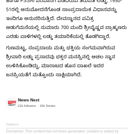
ಹಾಗೂ FSSAI ಪರವಾನಗಿ ಪಡೆದಿರುವ ತಿರುಪತಿ ಲಡ್ಡು, 1950-
51ರಲ್ಲಿ ಅನುಮೋದನೆಗೊಂಡ ಸಾಂಪ್ರದಾಯಿಕ ವಿಧಾನವನ್ನು
ಇಂದಿಗೂ ಅನುಸರಿಸುತ್ತಿದೆ. ದೇವಸ್ಥಾನದ ಪವಿತ್ರ
ಅಡುಗೆಮನೆಯಲ್ಲಿ ಸುಮಾರು 700 ಮಂದಿ ಶ್ರೀವೈಷ್ಣವ ಬ್ರಾಹ್ಮಣರು
ಎರಡು ಪಾಳಿಗಳಲ್ಲಿ ಲಡ್ಡು ತಯಾರಿಕೆಯಲ್ಲಿ ತೊಡಗಿದ್ದಾರೆ.
ಗುಣಮಟ್ಟ, ಸಂಪ್ರದಾಯ ಮತ್ತು ಭಕ್ತಿಯ ಸಂಗಮವಾಗಿರುವ
ಶ್ರೀವಾರಿ ಲಡ್ಡು ಪ್ರಸಾದವು ಭಕ್ತರ ಮನಸ್ಸಿನಲ್ಲಿ ಅಚಲ ಸ್ಥಾನ
ಉಳಿಸಿಕೊಂಡಿದ್ದು, ಮಾರಾಟದ ಹೊಸ ದಾಖಲೆ ಇದರ
ಜನಪ್ರಿಯತೆಗೆ ಮತ್ತೊಂದು ಸಾಕ್ಷಿಯಾಗಿದೆ.
News Next
22k
followers
20k
Stories
Dailyhunt
Disclaimer
: This content has not been generated, created or edited by