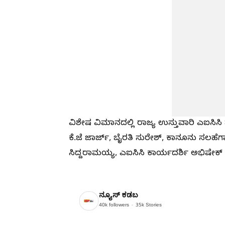
ವಿಶೇಷ ವಿಮಾನದಲ್ಲಿ ರಾಜ್ಯ ಉಸ್ತುವಾರಿ ಎಐಸಿಸ
ಕೆ.ಜೆ ಜಾರ್ಜ್, ಬೈರತಿ ಸುರೇಶ್, ಕಾನೂನು ಸಲಹೆ
ಸಿದ್ದರಾಮಯ್ಯ, ಎಐಸಿಸಿ ಕಾರ್ಯದರ್ಶಿ ಅಭಿಷೇಕ್ 
ನ್ಯೂಸ್ ಕಡಬ
40k
followers
35k
Stories